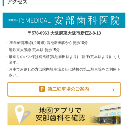
アクセス
5th
2026
〒578-0963 大阪府東大阪市新庄2-8-13
JR学研都市線(片町線) 鴻池新田駅から徒歩10分
近鉄東大阪線 荒本駅 徒歩15分
最寄りのバス停は楠風荘(鴻池新田駅より)、新庄(荒本駅より)になり
ます。
お車でお越しの方は院内駐車場または隣接の第二駐車場をご利用下
さい。
第二駐車場のご案内