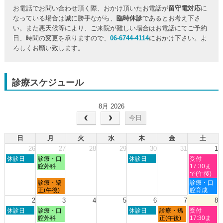
お電話でお問い合わせ頂く際、おかけ頂いたお電話が
留守電対応
に
なっている場合は誠に勝手ながら、
臨時休診
であるとお考え下さ
い。また悪天候等により、ご来院が難しい場合はお電話にてご予約
日、時間の変更を承りますので、
06-6744-4114
におかけ下さい。よ
ろしくお願い致します。
診療スケジュール
8月 2026
今日
日
月
火
水
木
金
土
26
27
28
29
30
31
1
日
月
木
土
休診日
診療・口
休診日
受付
曜
曜
曜
曜
腔外科
17:30ま
日,
日,
日,
日,
で(午後)
7
7
7
8
月
土
診療・矯
診療・口
月
月
月
月
曜
曜
正(午後)
腔育成
26th
27th
30th
1st
日,
日,
2
3
4
5
6
7
8
2026
2026
2026
2026
7
8
日
月
木
金
土
休診日
診療・口
休診日
診療・矯
受付
月
月
曜
曜
曜
曜
曜
腔外科
正(午後)
17:30ま
27th
1st