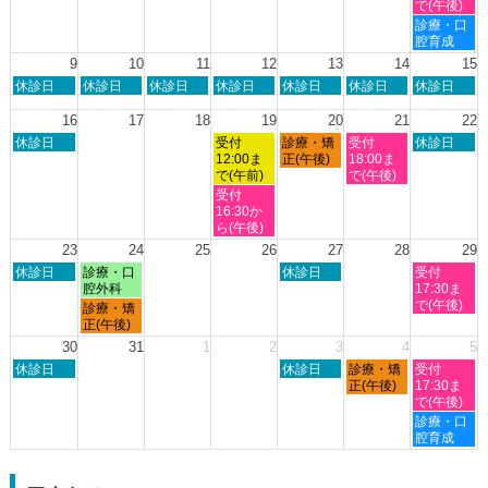
日,
日,
日,
日,
日,
で(午後)
2026
2026
8
8
8
8
8
土
診療・口
月
月
月
月
月
曜
腔育成
2nd
3rd
6th
7th
8th
日,
9
10
11
12
13
14
15
2026
2026
2026
2026
2026
8
日
月
火
水
木
金
土
休診日
休診日
休診日
休診日
休診日
休診日
休診日
月
曜
曜
曜
曜
曜
曜
曜
8th
日,
日,
日,
日,
日,
日,
日,
16
17
18
19
20
21
22
2026
8
8
8
8
8
8
8
日
水
木
金
土
休診日
受付
診療・矯
受付
休診日
月
月
月
月
月
月
月
曜
曜
曜
曜
曜
12:00ま
正(午後)
18:00ま
9th
10th
11th
12th
13th
14th
15th
日,
日,
日,
日,
日,
で(午前)
で(午後)
2026
2026
2026
2026
2026
2026
2026
8
8
8
8
8
水
受付
月
月
月
月
月
曜
16:30か
16th
19th
20th
21st
22nd
日,
ら(午後)
2026
2026
2026
2026
2026
8
23
24
25
26
27
28
29
月
日
月
木
土
休診日
診療・口
休診日
受付
19th
曜
曜
曜
曜
腔外科
17:30ま
2026
日,
日,
日,
日,
で(午後)
月
診療・矯
8
8
8
8
曜
正(午後)
月
月
月
月
日,
30
31
1
2
3
4
5
23rd
24th
27th
29th
8
日
木
金
土
2026
休診日
2026
2026
休診日
診療・矯
2026
受付
月
曜
曜
曜
曜
正(午後)
17:30ま
24th
日,
日,
日,
日,
で(午後)
2026
8
9
9
9
土
診療・口
月
月
月
月
曜
腔育成
30th
3rd
4th
5th
日,
2026
2026
2026
2026
9
月