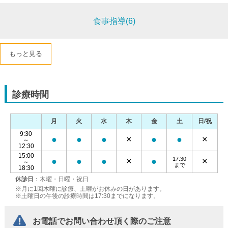
食事指導(6)
もっと見る
診療時間
月
火
水
木
金
土
日/祝
9:30
●
●
●
×
●
●
×
～
12:30
15:00
17:30
●
●
●
×
●
×
～
まで
18:30
休診日
：木曜・日曜・祝日
※月に1回木曜に診療、土曜がお休みの日があります。
※土曜日の午後の診療時間は17:30までになります。
お電話でお問い合わせ頂く際のご注意