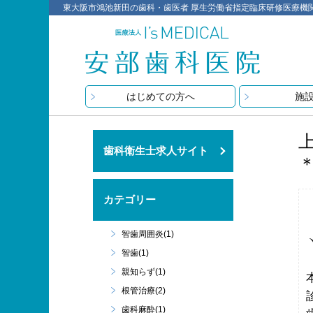
東大阪市鴻池新田の歯科・歯医者 厚生労働省指定臨床研修医療機関 医療
はじめての方へ
施
歯科衛生士求人サイト
カテゴリー
智歯周囲炎(1)
智歯(1)
親知らず(1)
根管治療(2)
歯科麻酔(1)