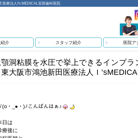
法人I's MEDICAL安部歯科医院
設紹介
スタッフ紹介
医院ア
上顎洞粘膜を水圧で挙上できるインプラ
＊東大阪市鴻池新田医療法人Ｉ’sMEDIC
ヾ(o・_●・)ﾉこんばんはぁ♪
本日は
診療後に