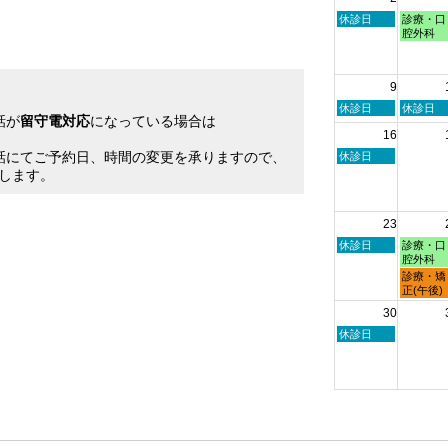
7
2026
2026
月
日
月
休診日
診療・口
27th
曜
曜
腔外科
2026
日,
日,
8
8
月
月
9
2nd
3rd
2026
2026
日
月
休診日
休診日
話が
留守電対応
になっている場合は
曜
曜
16
日,
日,
。
8
8
話にてご予約日、時間の変更を承りますので、
日
休診日
月
月
曜
します。
9th
10th
日,
2026
2026
8
月
23
16th
2026
日
月
休診日
診療・口
曜
曜
腔外科
日,
日,
月
診療・矯
8
8
曜
正(午後)
月
月
日,
30
23rd
24th
8
2026
2026
月
日
休診日
24th
曜
2026
日,
8
月
30th
2026