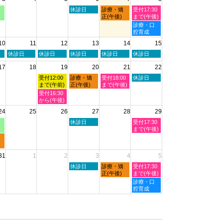
8
2026
2026
月
木
金
土
休診日
診療・矯
受付17:30
1st
曜
曜
曜
正(午後)
まで(午後)
2026
日,
日,
日,
土
診療・口
8
8
8
曜
腔育成
月
月
月
日,
10
11
12
13
14
15
6th
7th
8th
8
2026
2026
2026
月
火
水
木
金
土
休診日
休診日
休診日
休診日
休診日
8th
曜
曜
曜
曜
曜
2026
17
18
19
20
21
22
日,
日,
日,
日,
日,
8
8
8
8
8
水
木
金
土
受付12:00
診療・矯
受付18:00
休診日
月
月
月
月
月
曜
曜
曜
曜
まで(午前)
正(午後)
まで(午後)
11th
12th
13th
14th
15th
日,
日,
日,
日,
水
受付16:30
2026
2026
2026
2026
2026
8
8
8
8
曜
から(午後)
月
月
月
月
日,
24
25
26
27
28
29
19th
20th
21st
22nd
8
2026
2026
2026
2026
月
木
土
休診日
受付17:30
19th
曜
曜
まで(午後)
2026
日,
日,
8
8
月
月
31
1
2
3
4
5
27th
29th
2026
2026
木
金
土
休診日
診療・矯
受付17:30
曜
曜
曜
正(午後)
まで(午後)
日,
日,
日,
土
診療・口
9
9
9
曜
腔育成
月
月
月
日,
3rd
4th
5th
9
2026
2026
2026
月
5th