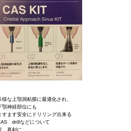
多様な上顎洞粘膜に最適化され、
下顎神経部位にも
ますます安全にドリリング出来る
CAS drillなどについて
皆、真剣に