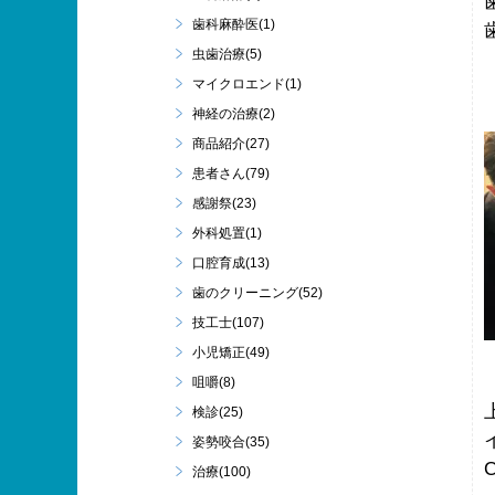
歯科麻酔医(1)
虫歯治療(5)
マイクロエンド(1)
神経の治療(2)
商品紹介(27)
患者さん(79)
感謝祭(23)
外科処置(1)
口腔育成(13)
歯のクリーニング(52)
技工士(107)
小児矯正(49)
咀嚼(8)
検診(25)
姿勢咬合(35)
治療(100)