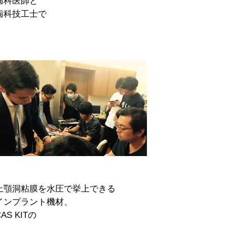
歯科医師と
歯科技工士で
上顎洞粘膜を水圧で挙上できる
インプラント機材、
CAS KITの