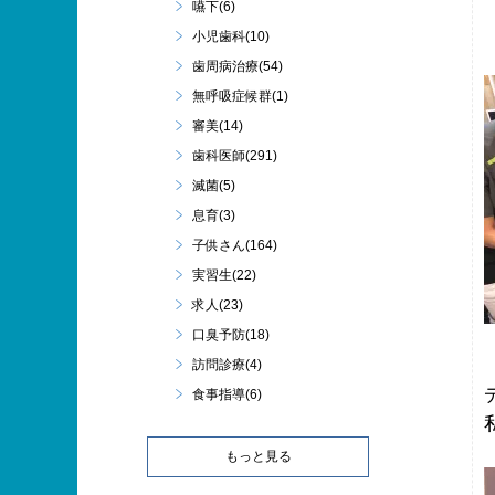
嚥下(6)
小児歯科(10)
歯周病治療(54)
無呼吸症候群(1)
審美(14)
歯科医師(291)
滅菌(5)
息育(3)
子供さん(164)
実習生(22)
求人(23)
口臭予防(18)
訪問診療(4)
食事指導(6)
もっと見る