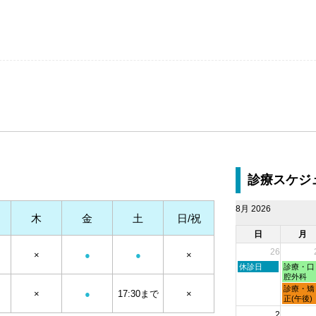
診療スケジ
8月 2026
木
金
土
日/祝
日
月
26
×
●
●
×
日
月
休診日
診療・口
曜
曜
腔外科
日,
日,
月
診療・矯
×
●
17:30まで
×
7
7
曜
正(午後)
月
月
日,
2
26th
27th