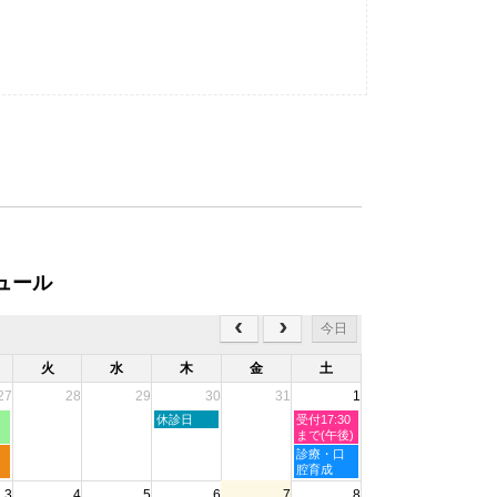
ュール
今日
火
水
木
金
土
27
28
29
30
31
1
木
土
休診日
受付17:30
曜
曜
まで(午後)
日,
日,
土
診療・口
7
8
曜
腔育成
月
月
日,
3
4
5
6
7
8
30th
1st