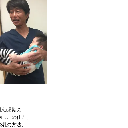
乳幼児期の
抱っこの仕方、
授乳の方法、