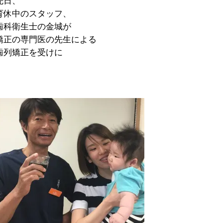
先日、
育休中のスタッフ、
歯科衛生士の金城が
矯正の専門医の先生による
歯列矯正を受けに