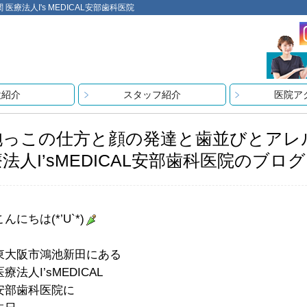
法人I's MEDICAL安部歯科医院
設紹介
スタッフ紹介
医院ア
抱っこの仕方と顔の発達と歯並びとアレ
法人I’sMEDICAL安部歯科医院のブログ
こんにちは(*’U`*)
東大阪市鴻池新田にある
医療法人I’sMEDICAL
安部歯科医院に