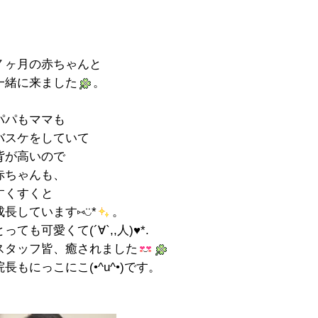
７ヶ月の赤ちゃんと
一緒に来ました
。
パパもママも
バスケをしていて
背が高いので
赤ちゃんも、
すくすくと
成長しています⑅◡̈*
。
とっても可愛くて(´∀`,,人)♥*.
スタッフ皆、癒されました
院長もにっこにこ(•^u^•)です。