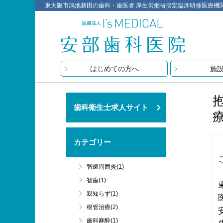
東大阪市鴻池新田の歯科・歯医者 厚生労働省指定臨床研修医療機関 医療
はじめての方へ
施
歯科衛生士求人サイト
療
カテゴリー
智歯周囲炎(1)
智歯(1)
親知らず(1)
根管治療(2)
歯科麻酔(1)