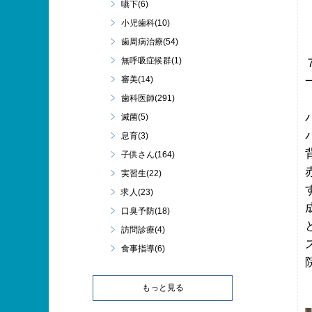
嚥下(6)
小児歯科(10)
歯周病治療(54)
無呼吸症候群(1)
審美(14)
歯科医師(291)
滅菌(5)
息育(3)
子供さん(164)
実習生(22)
求人(23)
口臭予防(18)
訪問診療(4)
食事指導(6)
もっと見る