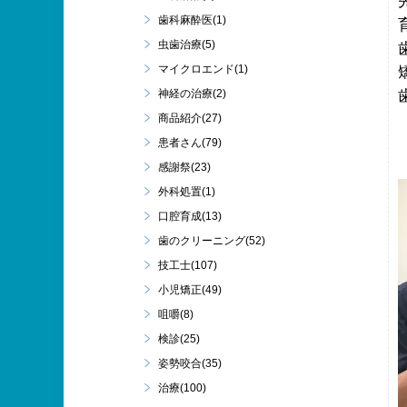
歯科麻酔医(1)
虫歯治療(5)
マイクロエンド(1)
神経の治療(2)
商品紹介(27)
患者さん(79)
感謝祭(23)
外科処置(1)
口腔育成(13)
歯のクリーニング(52)
技工士(107)
小児矯正(49)
咀嚼(8)
検診(25)
姿勢咬合(35)
治療(100)