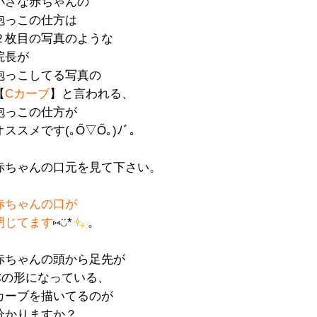
小さな赤ちゃんの
抱っこの仕方は
２枚目の写真のような
院長が
抱っこしてる写真の
【
Cカーブ
】と言われる、
抱っこの仕方が
オススメです(｡Ő▽Ő｡)ﾉﾞ。
赤ちゃんの口元を見て下さい。
赤ちゃんの口が
閉じてます
⑅◡̈*
。
赤ちゃんの頭から足先が
Cの形になっている、
カーブを描いてるのが
分かりますか？