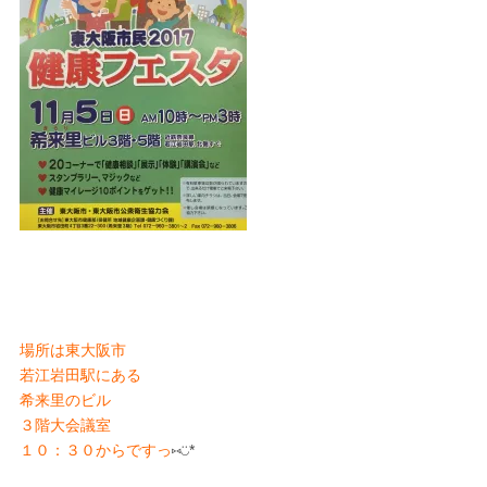
場所は東大阪市
若江岩田駅にある
希来里のビル
３階大会議室
１０：３０からですっ
⑅◡̈*