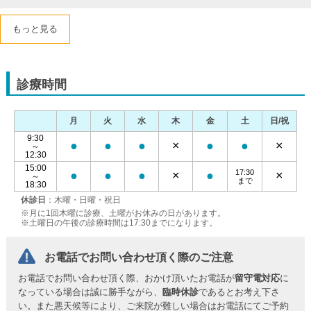
もっと見る
診療時間
月
火
水
木
金
土
日/祝
9:30
●
●
●
×
●
●
×
～
12:30
15:00
17:30
●
●
●
×
●
×
～
まで
18:30
休診日
：木曜・日曜・祝日
※月に1回木曜に診療、土曜がお休みの日があります。
※土曜日の午後の診療時間は17:30までになります。
お電話でお問い合わせ頂く際のご注意
お電話でお問い合わせ頂く際、おかけ頂いたお電話が
留守電対応
に
なっている場合は誠に勝手ながら、
臨時休診
であるとお考え下さ
い。また悪天候等により、ご来院が難しい場合はお電話にてご予約