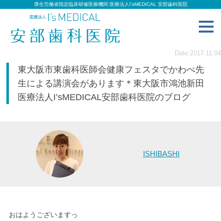
厚生労働省指定臨床研修医療機関 医療法人I’sMEDICAL 安部歯科医院
toggl
navig
Date:2017.11.04
東大阪市東歯科医師会健康フェスタでかわべ先
生による講演会があります＊東大阪市鴻池新田
医療法人I’sMEDICAL安部歯科医院のブログ
ISHIBASHI
おはようございますっ