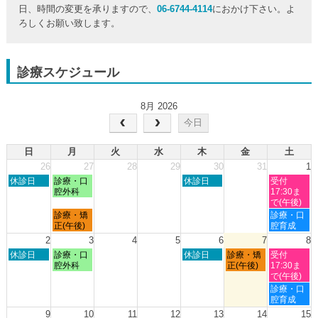
日、時間の変更を承りますので、
06-6744-4114
におかけ下さい。よ
ろしくお願い致します。
診療スケジュール
8月 2026
今日
日
月
火
水
木
金
土
26
27
28
29
30
31
1
日
月
木
土
休診日
診療・口
休診日
受付
曜
曜
曜
曜
腔外科
17:30ま
日,
日,
日,
日,
で(午後)
7
7
7
8
月
土
診療・矯
診療・口
月
月
月
月
曜
曜
正(午後)
腔育成
26th
27th
30th
1st
日,
日,
2
3
4
5
6
7
8
2026
2026
2026
2026
7
8
日
月
木
金
土
休診日
診療・口
休診日
診療・矯
受付
月
月
曜
曜
曜
曜
曜
腔外科
正(午後)
17:30ま
27th
1st
日,
日,
日,
日,
日,
で(午後)
2026
2026
8
8
8
8
8
土
診療・口
月
月
月
月
月
曜
腔育成
2nd
3rd
6th
7th
8th
日,
9
10
11
12
13
14
15
2026
2026
2026
2026
2026