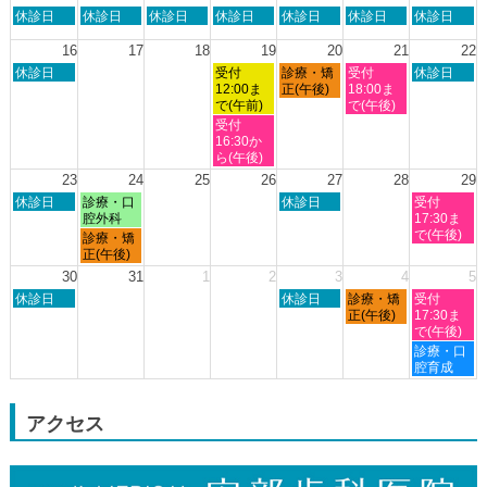
8
日
月
火
水
木
金
土
休診日
休診日
休診日
休診日
休診日
休診日
休診日
月
曜
曜
曜
曜
曜
曜
曜
8th
日,
日,
日,
日,
日,
日,
日,
16
17
18
19
20
21
22
2026
8
8
8
8
8
8
8
日
水
木
金
土
休診日
受付
診療・矯
受付
休診日
月
月
月
月
月
月
月
曜
曜
曜
曜
曜
12:00ま
正(午後)
18:00ま
9th
10th
11th
12th
13th
14th
15th
日,
日,
日,
日,
日,
で(午前)
で(午後)
2026
2026
2026
2026
2026
2026
2026
8
8
8
8
8
水
受付
月
月
月
月
月
曜
16:30か
16th
19th
20th
21st
22nd
日,
ら(午後)
2026
2026
2026
2026
2026
8
23
24
25
26
27
28
29
月
日
月
木
土
休診日
診療・口
休診日
受付
19th
曜
曜
曜
曜
腔外科
17:30ま
2026
日,
日,
日,
日,
で(午後)
月
診療・矯
8
8
8
8
曜
正(午後)
月
月
月
月
日,
30
31
1
2
3
4
5
23rd
24th
27th
29th
8
日
木
金
土
2026
休診日
2026
2026
休診日
診療・矯
2026
受付
月
曜
曜
曜
曜
正(午後)
17:30ま
24th
日,
日,
日,
日,
で(午後)
2026
8
9
9
9
土
診療・口
月
月
月
月
曜
腔育成
30th
3rd
4th
5th
日,
2026
2026
2026
2026
9
月
アクセス
5th
2026