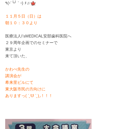
٩(◦´╰╯｀◦) ۶♫
１１月５日（日）は
朝１０：３０より
医療法人I’sMEDICAL安部歯科医院へ
２９周年企画でのセミナーで
東京より
来て頂いた、
かわべ先生の
講演会が
希来里ビルにて
東大阪市民の方向けに
ありますっ( ´͈ ᗨ `͈ )◞！！！