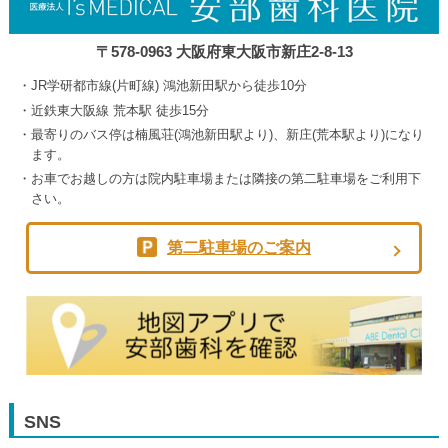
〒578-0963 大阪府東大阪市新庄2-8-13
JR学研都市線(片町線) 鴻池新田駅から徒歩10分
近鉄東大阪線 荒本駅 徒歩15分
最寄りのバス停は楠風荘(鴻池新田駅より)、新庄(荒本駅より)になり
ます。
お車でお越しの方は院内駐車場または隣接の第二駐車場をご利用下
さい。
第二駐車場のご案内
SNS