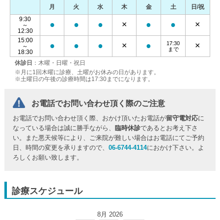
月
火
水
木
金
土
日/祝
9:30
●
●
●
×
●
●
×
～
12:30
15:00
17:30
●
●
●
×
●
×
～
まで
18:30
休診日
：木曜・日曜・祝日
※月に1回木曜に診療、土曜がお休みの日があります。
※土曜日の午後の診療時間は17:30までになります。
お電話でお問い合わせ頂く際のご注意
お電話でお問い合わせ頂く際、おかけ頂いたお電話が
留守電対応
に
なっている場合は誠に勝手ながら、
臨時休診
であるとお考え下さ
い。また悪天候等により、ご来院が難しい場合はお電話にてご予約
日、時間の変更を承りますので、
06-6744-4114
におかけ下さい。よ
ろしくお願い致します。
診療スケジュール
8月 2026