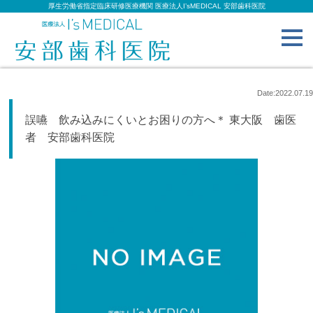
厚生労働省指定臨床研修医療機関 医療法人I’sMEDICAL 安部歯科医院
toggl
navig
Date:2022.07.19
誤嚥 飲み込みにくいとお困りの方へ＊ 東大阪 歯医
者 安部歯科医院