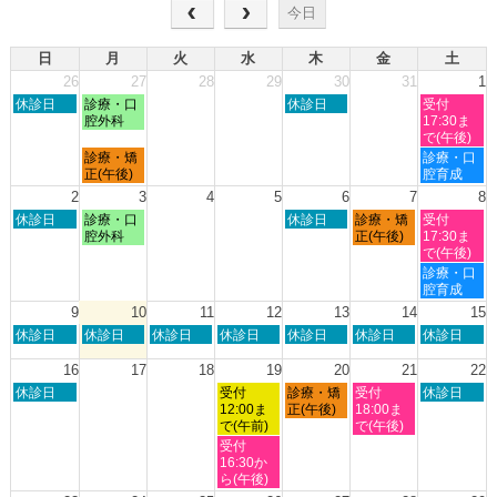
今日
日
月
火
水
木
金
土
26
27
28
29
30
31
1
日
月
木
土
休診日
診療・口
休診日
受付
曜
曜
曜
曜
腔外科
17:30ま
日,
日,
日,
日,
で(午後)
7
7
7
8
月
土
診療・矯
診療・口
月
月
月
月
曜
曜
正(午後)
腔育成
26th
27th
30th
1st
日,
日,
2
3
4
5
6
7
8
2026
2026
2026
2026
7
8
日
月
木
金
土
休診日
診療・口
休診日
診療・矯
受付
月
月
曜
曜
曜
曜
曜
腔外科
正(午後)
17:30ま
27th
1st
日,
日,
日,
日,
日,
で(午後)
2026
2026
8
8
8
8
8
土
診療・口
月
月
月
月
月
曜
腔育成
2nd
3rd
6th
7th
8th
日,
9
10
11
12
13
14
15
2026
2026
2026
2026
2026
8
日
月
火
水
木
金
土
休診日
休診日
休診日
休診日
休診日
休診日
休診日
月
曜
曜
曜
曜
曜
曜
曜
8th
日,
日,
日,
日,
日,
日,
日,
16
17
18
19
20
21
22
2026
8
8
8
8
8
8
8
日
水
木
金
土
休診日
受付
診療・矯
受付
休診日
月
月
月
月
月
月
月
曜
曜
曜
曜
曜
12:00ま
正(午後)
18:00ま
9th
10th
11th
12th
13th
14th
15th
日,
日,
日,
日,
日,
で(午前)
で(午後)
2026
2026
2026
2026
2026
2026
2026
8
8
8
8
8
水
受付
月
月
月
月
月
曜
16:30か
16th
19th
20th
21st
22nd
日,
ら(午後)
2026
2026
2026
2026
2026
8