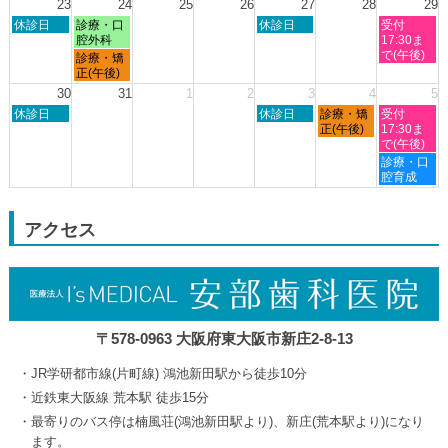
23
24
25
26
27
28
29
月
日
月
木
土
休診日
診療・口
休診日
受付
19th
曜
曜
曜
曜
腔外科
17:30ま
2026
日,
日,
日,
日,
で(午後)
月
診療・矯
8
8
8
8
曜
正(午後)
月
月
月
月
日,
30
31
1
2
3
4
5
23rd
24th
27th
29th
8
日
木
金
土
2026
休診日
2026
2026
休診日
診療・矯
2026
受付
月
曜
曜
曜
曜
正(午後)
17:30ま
24th
日,
日,
日,
日,
で(午後)
2026
8
9
9
9
土
診療・口
月
月
月
月
曜
腔育成
30th
3rd
4th
5th
日,
2026
2026
2026
2026
9
月
アクセス
5th
2026
〒578-0963 大阪府東大阪市新庄2-8-13
JR学研都市線(片町線) 鴻池新田駅から徒歩10分
近鉄東大阪線 荒本駅 徒歩15分
最寄りのバス停は楠風荘(鴻池新田駅より)、新庄(荒本駅より)になり
ます。