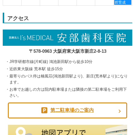
月
月
月
月
曜
腔育成
30th
3rd
4th
5th
日,
2026
2026
2026
2026
9
月
アクセス
5th
2026
〒578-0963 大阪府東大阪市新庄2-8-13
JR学研都市線(片町線) 鴻池新田駅から徒歩10分
近鉄東大阪線 荒本駅 徒歩15分
最寄りのバス停は楠風荘(鴻池新田駅より)、新庄(荒本駅より)になり
ます。
お車でお越しの方は院内駐車場または隣接の第二駐車場をご利用下
さい。
第二駐車場のご案内