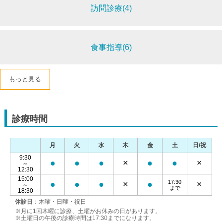
訪問診療(4)
食事指導(6)
もっと見る
診療時間
月
火
水
木
金
土
日/祝
9:30
●
●
●
×
●
●
×
～
12:30
15:00
17:30
●
●
●
×
●
×
～
まで
18:30
休診日
：木曜・日曜・祝日
※月に1回木曜に診療、土曜がお休みの日があります。
※土曜日の午後の診療時間は17:30までになります。