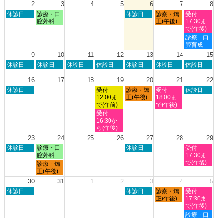
日,
日,
2
3
4
5
6
7
8
2026
2026
2026
2026
7
8
日
月
木
金
土
休診日
診療・口
休診日
診療・矯
受付
月
月
曜
曜
曜
曜
曜
腔外科
正(午後)
17:30ま
27th
1st
日,
日,
日,
日,
日,
で(午後)
2026
2026
8
8
8
8
8
土
診療・口
月
月
月
月
月
曜
腔育成
2nd
3rd
6th
7th
8th
日,
9
10
11
12
13
14
15
2026
2026
2026
2026
2026
8
日
月
火
水
木
金
土
休診日
休診日
休診日
休診日
休診日
休診日
休診日
月
曜
曜
曜
曜
曜
曜
曜
8th
日,
日,
日,
日,
日,
日,
日,
16
17
18
19
20
21
22
2026
8
8
8
8
8
8
8
日
水
木
金
土
休診日
受付
診療・矯
受付
休診日
月
月
月
月
月
月
月
曜
曜
曜
曜
曜
12:00ま
正(午後)
18:00ま
9th
10th
11th
12th
13th
14th
15th
日,
日,
日,
日,
日,
で(午前)
で(午後)
2026
2026
2026
2026
2026
2026
2026
8
8
8
8
8
水
受付
月
月
月
月
月
曜
16:30か
16th
19th
20th
21st
22nd
日,
ら(午後)
2026
2026
2026
2026
2026
8
23
24
25
26
27
28
29
月
日
月
木
土
休診日
診療・口
休診日
受付
19th
曜
曜
曜
曜
腔外科
17:30ま
2026
日,
日,
日,
日,
で(午後)
月
診療・矯
8
8
8
8
曜
正(午後)
月
月
月
月
日,
30
31
1
2
3
4
5
23rd
24th
27th
29th
8
日
木
金
土
2026
休診日
2026
2026
休診日
診療・矯
2026
受付
月
曜
曜
曜
曜
正(午後)
17:30ま
24th
日,
日,
日,
日,
で(午後)
2026
8
9
9
9
土
診療・口