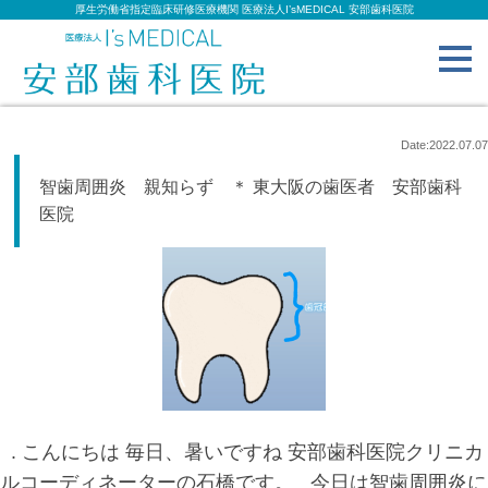
厚生労働省指定臨床研修医療機関 医療法人I’sMEDICAL 安部歯科医院
toggl
navig
Date:2022.07.07
智歯周囲炎 親知らず ＊ 東大阪の歯医者 安部歯科
医院
. こんにちは 毎日、暑いですね 安部歯科医院クリニカ
ルコーディネーターの石橋です。 今日は智歯周囲炎に