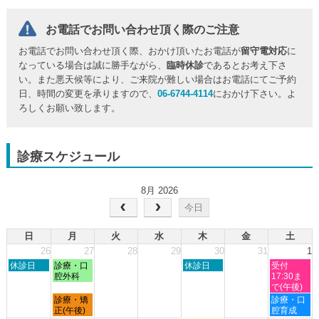
お電話でお問い合わせ頂く際のご注意
お電話でお問い合わせ頂く際、おかけ頂いたお電話が
留守電対応
に
なっている場合は誠に勝手ながら、
臨時休診
であるとお考え下さ
い。また悪天候等により、ご来院が難しい場合はお電話にてご予約
日、時間の変更を承りますので、
06-6744-4114
におかけ下さい。よ
ろしくお願い致します。
診療スケジュール
8月 2026
今日
日
月
火
水
木
金
土
26
27
28
29
30
31
1
日
月
木
土
休診日
診療・口
休診日
受付
曜
曜
曜
曜
腔外科
17:30ま
日,
日,
日,
日,
で(午後)
7
7
7
8
月
土
診療・矯
診療・口
月
月
月
月
曜
曜
正(午後)
腔育成
26th
27th
30th
1st