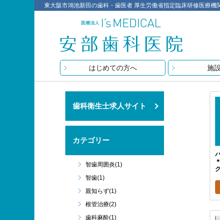
東大阪市鴻池新田の歯科・歯医者 厚生労働省指定臨床研修医療機関 医療
はじめての方へ
施
歯科衛生士求人サイト
カテゴリー
智歯周囲炎(1)
智歯(1)
親知らず(1)
根管治療(2)
歯科麻酔(1)