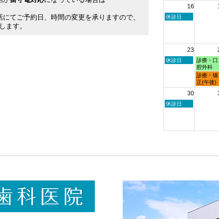
16
日,
日,
。
8
8
話にてご予約日、時間の変更を承りますので、
日
休診日
月
月
曜
します。
9th
10th
日,
2026
2026
8
月
23
16th
2026
日
月
休診日
診療・口
曜
曜
腔外科
日,
日,
月
診療・矯
8
8
曜
正(午後)
月
月
日,
30
23rd
24th
8
2026
2026
月
日
休診日
24th
曜
2026
日,
8
月
30th
2026