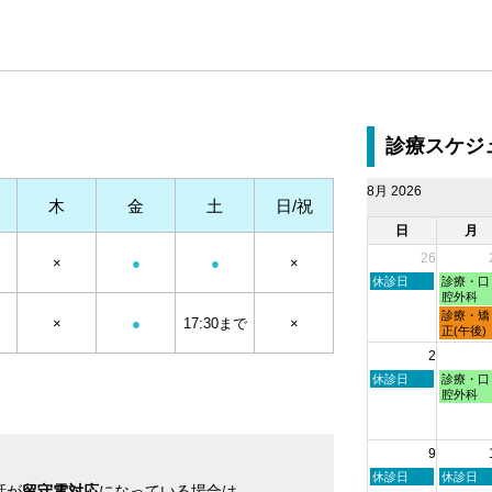
診療スケジ
8月 2026
木
金
土
日/祝
日
月
26
×
●
●
×
日
月
休診日
診療・口
曜
曜
腔外科
日,
日,
月
診療・矯
×
●
17:30まで
×
7
7
曜
正(午後)
月
月
日,
2
26th
27th
7
2026
2026
月
日
月
休診日
診療・口
27th
曜
曜
腔外科
2026
日,
日,
8
8
月
月
9
2nd
3rd
2026
2026
日
月
休診日
休診日
話が
留守電対応
になっている場合は
曜
曜