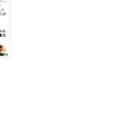
・
んと
ため
ルエ
東大
BASHI