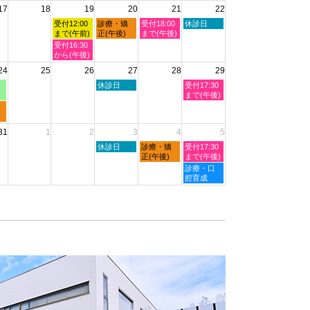
2026
17
18
19
20
21
22
日,
日,
日,
日,
日,
8
8
8
8
8
水
木
金
土
受付12:00
診療・矯
受付18:00
休診日
月
月
月
月
月
曜
曜
曜
曜
まで(午前)
正(午後)
まで(午後)
11th
12th
13th
14th
15th
日,
日,
日,
日,
水
受付16:30
2026
2026
2026
2026
2026
8
8
8
8
曜
から(午後)
月
月
月
月
日,
24
25
26
27
28
29
19th
20th
21st
22nd
8
2026
2026
2026
2026
月
木
土
休診日
受付17:30
19th
曜
曜
まで(午後)
2026
日,
日,
8
8
月
月
31
1
2
3
4
5
27th
29th
2026
2026
木
金
土
休診日
診療・矯
受付17:30
曜
曜
曜
正(午後)
まで(午後)
日,
日,
日,
土
診療・口
9
9
9
曜
腔育成
月
月
月
日,
3rd
4th
5th
9
2026
2026
2026
月
5th
2026