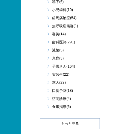
嚥下(6)
小児歯科(10)
歯周病治療(54)
無呼吸症候群(1)
審美(14)
歯科医師(291)
滅菌(5)
息育(3)
子供さん(164)
実習生(22)
求人(23)
口臭予防(18)
訪問診療(4)
食事指導(6)
もっと見る