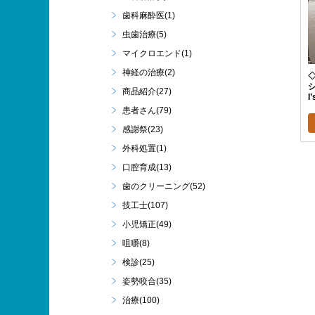
歯科麻酔医(1)
虫歯治療(5)
マイクロエンド(1)
神経の治療(2)
商品紹介(27)
I
患者さん(79)
感謝祭(23)
外科処置(1)
口腔育成(13)
歯のクリーニング(52)
技工士(107)
小児矯正(49)
咀嚼(8)
検診(25)
姿勢咬合(35)
治療(100)