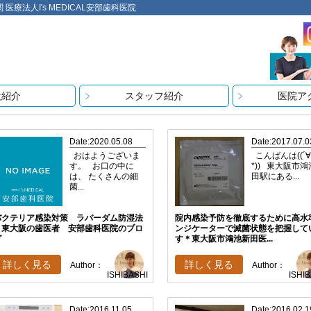
法人I's MEDICAL安部歯科医院
設紹介
スタッフ紹介
医院ア
Date:2020.05.08
Date:2017.07.0
おはようございま
こんばんは((´
す。 お口の中に
*)) 東大阪市
は、 たくさんの細
田駅にある...
菌...
バクテリア感染対策 ラバーダム防湿法
院内感染予防を徹底するために高水
＊東大阪の歯医者 安部歯科医院のブロ
ンジケーターで滅菌状態を把握して
グ
す＊東大阪市鴻池新田医...
詳しく見る
詳しく見る
Author：
Author：
ISHIBASHI
ISHI
Date:2016.11.05
Date:2016.02.1