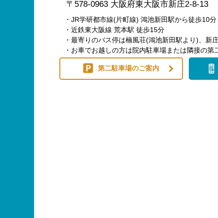
〒578-0963 大阪府東大阪市新庄2-8-13
・JR学研都市線(片町線) 鴻池新田駅から徒歩10分
・近鉄東大阪線 荒本駅 徒歩15分
・最寄りのバス停は楠風荘(鴻池新田駅より)、新庄
・お車でお越しの方は院内駐車場または隣接の第
第二駐車場のご案内