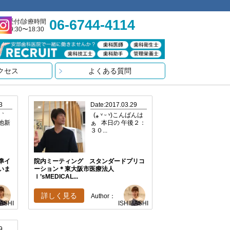
06-6744-4114
受付/診療時間
9:30〜18:30
クセス
よくある質問
3
Date:2017.03.29
∀｀
(⁎ ᵛ ᵕ ᵛ)こんばんは
鴻池新
ぁ 本日の 午後２：
３０...
準イ
院内ミーティング スタンダードプリコ
いま
ーション＊東大阪市医療法人
Ｉ’sMEDICAL...
詳しく見る
Author：
BASHI
ISHIBASHI
9