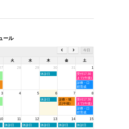
ュール
今日
火
水
木
金
土
27
28
29
30
31
1
木
土
休診日
受付17:30
曜
曜
まで(午後)
日,
日,
土
診療・口
7
8
曜
腔育成
月
月
日,
3
4
5
6
7
8
30th
1st
8
2026
2026
月
木
金
土
休診日
診療・矯
受付17:30
1st
曜
曜
曜
正(午後)
まで(午後)
2026
日,
日,
日,
土
診療・口
8
8
8
曜
腔育成
月
月
月
日,
10
11
12
13
14
15
6th
7th
8th
8
2026
2026
2026
月
火
水
木
金
土
休診日
休診日
休診日
休診日
休診日
8th
曜
曜
曜
曜
曜