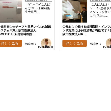
ヾ(*´ー`*)ﾉ”こんば
こんばんは(〃
んは 本日は 歯科衛
▽・〃) 患者さ
生士専門...
スタッフを守る
に 今以上に...
◇歯科衛生士チーフと世界レベルの滅菌
◇安心して働ける歯科医院・インフ
システム＊東大阪市医療法人
ンザ対策には手指消毒が有効です＊
’sMEDICAL安部歯科医院...
阪市医療法人IR...
詳しく見る
詳しく見る
Author：
Author：
ISHIBASHI
ISHI