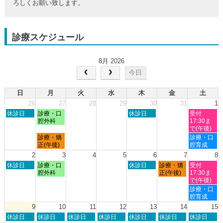
ろしくお願い致します。
診療スケジュール
8月 2026
今日
日
月
火
水
木
金
土
26
27
28
29
30
31
1
日
月
木
土
休診日
診療・口
休診日
受付
曜
曜
曜
曜
腔外科
17:30ま
日,
日,
日,
日,
で(午後)
7
7
7
8
月
土
診療・矯
診療・口
月
月
月
月
曜
曜
正(午後)
腔育成
26th
27th
30th
1st
日,
日,
2
3
4
5
6
7
8
2026
2026
2026
2026
7
8
日
月
木
金
土
休診日
診療・口
休診日
診療・矯
受付
月
月
曜
曜
曜
曜
曜
腔外科
正(午後)
17:30ま
27th
1st
日,
日,
日,
日,
日,
で(午後)
2026
2026
8
8
8
8
8
土
診療・口
月
月
月
月
月
曜
腔育成
2nd
3rd
6th
7th
8th
日,
9
10
11
12
13
14
15
2026
2026
2026
2026
2026
8
日
月
火
水
木
金
土
休診日
休診日
休診日
休診日
休診日
休診日
休診日
月