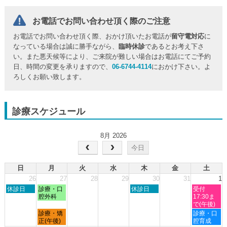
お電話でお問い合わせ頂く際のご注意
お電話でお問い合わせ頂く際、おかけ頂いたお電話が
留守電対応
に
なっている場合は誠に勝手ながら、
臨時休診
であるとお考え下さ
い。また悪天候等により、ご来院が難しい場合はお電話にてご予約
日、時間の変更を承りますので、
06-6744-4114
におかけ下さい。よ
ろしくお願い致します。
診療スケジュール
8月 2026
今日
日
月
火
水
木
金
土
26
27
28
29
30
31
1
日
月
木
土
休診日
診療・口
休診日
受付
曜
曜
曜
曜
腔外科
17:30ま
日,
日,
日,
日,
で(午後)
7
7
7
8
月
土
診療・矯
診療・口
月
月
月
月
曜
曜
正(午後)
腔育成
26th
27th
30th
1st