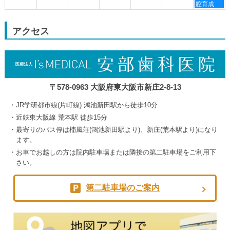
月
月
月
月
曜
腔育成
30th
3rd
4th
5th
日,
2026
2026
2026
2026
9
月
アクセス
5th
2026
〒578-0963 大阪府東大阪市新庄2-8-13
JR学研都市線(片町線) 鴻池新田駅から徒歩10分
近鉄東大阪線 荒本駅 徒歩15分
最寄りのバス停は楠風荘(鴻池新田駅より)、新庄(荒本駅より)になり
ます。
お車でお越しの方は院内駐車場または隣接の第二駐車場をご利用下
さい。
第二駐車場のご案内