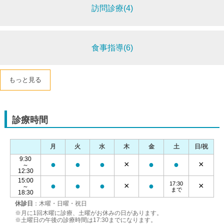
訪問診療(4)
食事指導(6)
もっと見る
診療時間
月
火
水
木
金
土
日/祝
9:30
●
●
●
×
●
●
×
～
12:30
15:00
17:30
●
●
●
×
●
×
～
まで
18:30
休診日
：木曜・日曜・祝日
※月に1回木曜に診療、土曜がお休みの日があります。
※土曜日の午後の診療時間は17:30までになります。