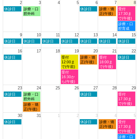
日,
日,
2
3
4
5
6
7
8
2026
2026
2026
2026
7
8
日
月
木
金
土
休診日
診療・口
休診日
診療・矯
受付
月
月
曜
曜
曜
曜
曜
腔外科
正(午後)
17:30ま
27th
1st
日,
日,
日,
日,
日,
で(午後)
2026
2026
8
8
8
8
8
土
診療・口
月
月
月
月
月
曜
腔育成
2nd
3rd
6th
7th
8th
日,
9
10
11
12
13
14
15
2026
2026
2026
2026
2026
8
日
月
火
水
木
金
土
休診日
休診日
休診日
休診日
休診日
休診日
休診日
月
曜
曜
曜
曜
曜
曜
曜
8th
日,
日,
日,
日,
日,
日,
日,
16
17
18
19
20
21
22
2026
8
8
8
8
8
8
8
日
水
木
金
土
休診日
受付
診療・矯
受付
休診日
月
月
月
月
月
月
月
曜
曜
曜
曜
曜
12:00ま
正(午後)
18:00ま
9th
10th
11th
12th
13th
14th
15th
日,
日,
日,
日,
日,
で(午前)
で(午後)
2026
2026
2026
2026
2026
2026
2026
8
8
8
8
8
水
受付
月
月
月
月
月
曜
16:30か
16th
19th
20th
21st
22nd
日,
ら(午後)
2026
2026
2026
2026
2026
8
23
24
25
26
27
28
29
月
日
月
木
土
休診日
診療・口
休診日
受付
19th
曜
曜
曜
曜
腔外科
17:30ま
2026
日,
日,
日,
日,
で(午後)
月
診療・矯
8
8
8
8
曜
正(午後)
月
月
月
月
日,
30
31
1
2
3
4
5
23rd
24th
27th
29th
8
日
木
金
土
2026
休診日
2026
2026
休診日
診療・矯
2026
受付
月
曜
曜
曜
曜
正(午後)
17:30ま
24th
日,
日,
日,
日,
で(午後)
2026
8
9
9
9
土
診療・口