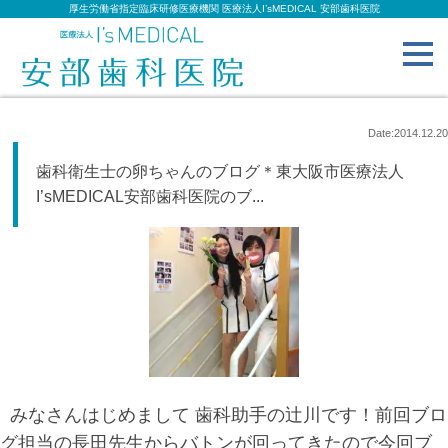
厚生労働省指定臨床研修医療機関 医療法人I’sMEDICAL 安部歯科医院
toggl
navig
Date:2014.12.20
歯科衛生士の卵ちゃんのブログ＊東大阪市医療法人
I’sMEDICAL安部歯科医院のブ...
みなさんはじめまして 歯科助手の辻川です！前回ブロ
グ担当の長田先生からバトンが回ってきたので今回ブ