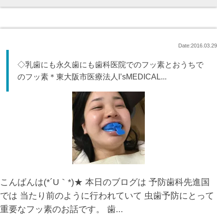
Date:2016.03.29
◇乳歯にも永久歯にも歯科医院でのフッ素とおうちで
のフッ素＊東大阪市医療法人I’sMEDICAL...
こんばんは(*´U｀*)★ 本日のブログは 予防歯科先進国
では 当たり前のように行われていて 虫歯予防にとって
重要なフッ素のお話です。 歯...