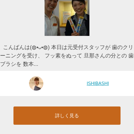
こんばんは(◍•ᴗ•◍) 本日は元受付スタッフが 歯のクリ
ーニングを受け、 フッ素をぬって 旦那さんの分との 歯
ブラシを 数本...
ISHIBASHI
詳しく見る