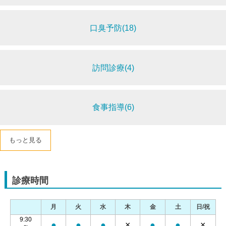
口臭予防(18)
訪問診療(4)
食事指導(6)
もっと見る
診療時間
月
火
水
木
金
土
日/祝
9:30
●
●
●
×
●
●
×
～