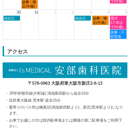
日,
日,
日,
日,
で(午後)
月
診療・矯
8
8
8
8
曜
正(午後)
月
月
月
月
日,
30
31
1
2
3
4
5
23rd
24th
27th
29th
8
日
木
金
土
2026
休診日
2026
2026
休診日
診療・矯
2026
受付
月
曜
曜
曜
曜
正(午後)
17:30ま
24th
日,
日,
日,
日,
で(午後)
2026
8
9
9
9
土
診療・口
月
月
月
月
曜
腔育成
30th
3rd
4th
5th
日,
2026
2026
2026
2026
9
月
アクセス
5th
2026
〒578-0963 大阪府東大阪市新庄2-8-13
JR学研都市線(片町線) 鴻池新田駅から徒歩10分
近鉄東大阪線 荒本駅 徒歩15分
最寄りのバス停は楠風荘(鴻池新田駅より)、新庄(荒本駅より)になり
ます。
お車でお越しの方は院内駐車場または隣接の第二駐車場をご利用下
さい。