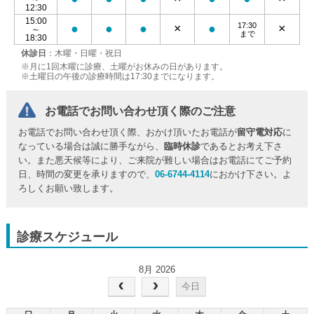
12:30
15:00
17:30
●
●
●
×
●
×
～
まで
18:30
休診日
：木曜・日曜・祝日
※月に1回木曜に診療、土曜がお休みの日があります。
※土曜日の午後の診療時間は17:30までになります。
お電話でお問い合わせ頂く際のご注意
お電話でお問い合わせ頂く際、おかけ頂いたお電話が
留守電対応
に
なっている場合は誠に勝手ながら、
臨時休診
であるとお考え下さ
い。また悪天候等により、ご来院が難しい場合はお電話にてご予約
日、時間の変更を承りますので、
06-6744-4114
におかけ下さい。よ
ろしくお願い致します。
診療スケジュール
8月 2026
今日