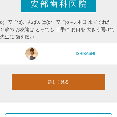
o(゜∇゜*o)こんばんは(o*゜∇゜)o～♪ 本日 来てくれた
２歳の お友達は とっても 上手に お口を 大きく開けて
先生に 歯を磨い...
ISHIBASHI
詳しく見る