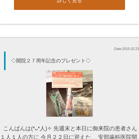
詳しく見る
Date:2015.02.23
◇開院２７周年記念のプレゼント◇
こんばんは(❛ᴗ❛人)✧ 先週末と本日に御来院の患者さん
１人１人の方に 今月２２日に迎えた、 安部歯科医院開