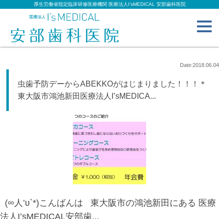
厚生労働省指定臨床研修医療機関 医療法人I’sMEDICAL 安部歯科医院
toggl
navig
Date:2018.06.04
虫歯予防デーからABEKKOがはじまりました！！！＊
東大阪市鴻池新田医療法人I’sMEDICA...
(∞人’υ`*)こんばんは 東大阪市の鴻池新田にある 医療
法人I’sMEDICAL安部歯...