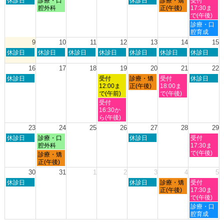
休診日
診療・口
休診日
診療・矯
受付
月
月
曜
曜
曜
曜
曜
腔外科
正(午後)
17:30ま
27th
1st
日,
日,
日,
日,
日,
で(午後)
2026
2026
8
8
8
8
8
土
診療・口
月
月
月
月
月
曜
腔育成
2nd
3rd
6th
7th
8th
日,
9
10
11
12
13
14
15
2026
2026
2026
2026
2026
8
日
月
火
水
木
金
土
休診日
休診日
休診日
休診日
休診日
休診日
休診日
月
曜
曜
曜
曜
曜
曜
曜
8th
日,
日,
日,
日,
日,
日,
日,
16
17
18
19
20
21
22
2026
8
8
8
8
8
8
8
日
水
木
金
土
休診日
受付
診療・矯
受付
休診日
月
月
月
月
月
月
月
曜
曜
曜
曜
曜
12:00ま
正(午後)
18:00ま
9th
10th
11th
12th
13th
14th
15th
日,
日,
日,
日,
日,
で(午前)
で(午後)
2026
2026
2026
2026
2026
2026
2026
8
8
8
8
8
水
受付
月
月
月
月
月
曜
16:30か
16th
19th
20th
21st
22nd
日,
ら(午後)
2026
2026
2026
2026
2026
8
23
24
25
26
27
28
29
月
日
月
木
土
休診日
診療・口
休診日
受付
19th
曜
曜
曜
曜
腔外科
17:30ま
2026
日,
日,
日,
日,
で(午後)
月
診療・矯
8
8
8
8
曜
正(午後)
月
月
月
月
日,
30
31
1
2
3
4
5
23rd
24th
27th
29th
8
日
木
金
土
2026
休診日
2026
2026
休診日
診療・矯
2026
受付
月
曜
曜
曜
曜
正(午後)
17:30ま
24th
日,
日,
日,
日,
で(午後)
2026
8
9
9
9
土
診療・口
月
月
月
月
曜
腔育成
30th
3rd
4th
5th
日,