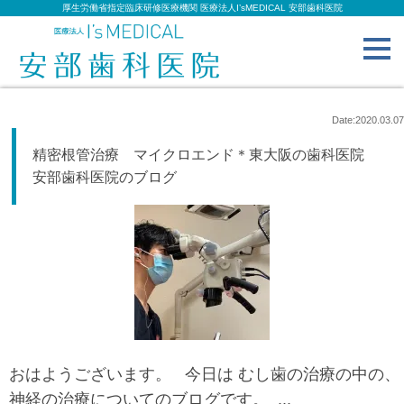
厚生労働省指定臨床研修医療機関 医療法人I’sMEDICAL 安部歯科医院
toggl
navig
Date:2020.03.07
精密根管治療 マイクロエンド＊東大阪の歯科医院
安部歯科医院のブログ
おはようございます。 今日は むし歯の治療の中の、
神経の治療についてのブログです。 ...