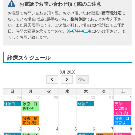
お電話でお問い合わせ頂く際のご注意
お電話でお問い合わせ頂く際、おかけ頂いたお電話が
留守電対応
に
なっている場合は誠に勝手ながら、
臨時休診
であるとお考え下さ
い。また悪天候等により、ご来院が難しい場合はお電話にてご予約
日、時間の変更を承りますので、
06-6744-4114
におかけ下さい。よ
ろしくお願い致します。
診療スケジュール
8月 2026
今日
日
月
火
水
木
金
土
26
27
28
29
30
31
1
日
月
木
土
休診日
診療・口
休診日
受付
曜
曜
曜
曜
腔外科
17:30ま
日,
日,
日,
日,
で(午後)
7
7
7
8
月
土
診療・矯
診療・口
月
月
月
月
曜
曜
正(午後)
腔育成
26th
27th
30th
1st
日,
日,
2
3
4
5
6
7
8
2026
2026
2026
2026
7
8
日
月
木
金
土