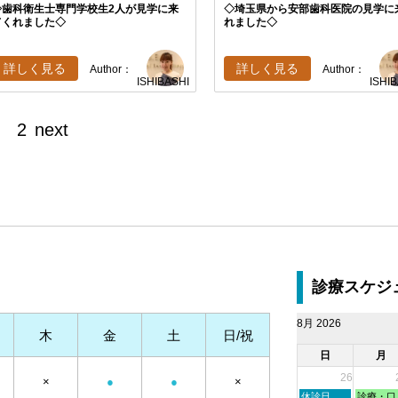
◇歯科衛生士専門学校生2人が見学に来
◇埼玉県から安部歯科医院の見学に
てくれました◇
れました◇
詳しく見る
詳しく見る
Author：
Author：
ISHIBASHI
ISHI
2
next
診療スケジ
8月 2026
木
金
土
日/祝
日
月
26
×
●
●
×
日
月
休診日
診療・口