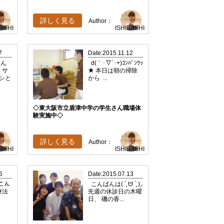
詳しく見る
Author：
BASHI
ISHIBASHI
7
Date:2015.11.12
こん
d(｀･▽´･+)ｺﾝﾊﾞﾝﾜｯ
 サ
★ 本日は朝の掃除
シと
から ...
◇東大阪市立盾津中学の学生さん職場体
験実施中◇
詳しく見る
Author：
BASHI
ISHIBASHI
6
Date:2015.07.13
ﾟこん
こんばんは( ´͈ ᗨ `͈ )◞
療法
先週の休診日の木曜
日、 磯の香...