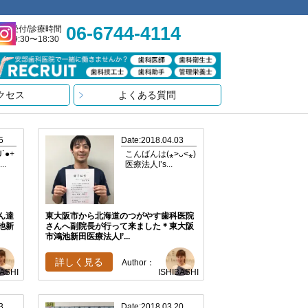
06-6744-4114
受付/診療時間
9:30〜18:30
クセス
よくある質問
5
Date:2018.04.03
`●+
こんばんは(⁎˃ᴗ˂⁎)
..
医療法人I’s...
ん達
東大阪市から北海道のつがやす歯科医院
池新
さんへ副院長が行って来ました＊東大阪
市鴻池新田医療法人I’...
詳しく見る
Author：
BASHI
ISHIBASHI
3
Date:2018.03.20