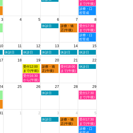
曜
曜
まで(午後)
日,
日,
土
診療・口
7
8
曜
腔育成
月
月
日,
3
4
5
6
7
8
30th
1st
8
2026
2026
月
木
金
土
休診日
診療・矯
受付17:30
1st
曜
曜
曜
正(午後)
まで(午後)
2026
日,
日,
日,
土
診療・口
8
8
8
曜
腔育成
月
月
月
日,
10
11
12
13
14
15
6th
7th
8th
8
2026
2026
2026
月
火
水
木
金
土
休診日
休診日
休診日
休診日
休診日
8th
曜
曜
曜
曜
曜
2026
17
18
19
20
21
22
日,
日,
日,
日,
日,
8
8
8
8
8
水
木
金
土
受付12:00
診療・矯
受付18:00
休診日
月
月
月
月
月
曜
曜
曜
曜
まで(午前)
正(午後)
まで(午後)
11th
12th
13th
14th
15th
日,
日,
日,
日,
水
受付16:30
2026
2026
2026
2026
2026
8
8
8
8
曜
から(午後)
月
月
月
月
日,
24
25
26
27
28
29
19th
20th
21st
22nd
8
2026
2026
2026
2026
月
木
土
休診日
受付17:30
19th
曜
曜
まで(午後)
2026
日,
日,
8
8
月
月
31
1
2
3
4
5
27th
29th
2026
2026
木
金
土
休診日
診療・矯
受付17:30
曜
曜
曜
正(午後)
まで(午後)
日,
日,
日,
土
診療・口
9
9
9
曜
腔育成