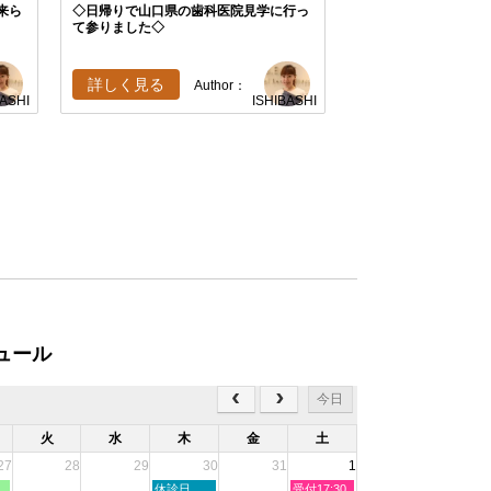
来ら
◇日帰りで山口県の歯科医院見学に行っ
て参りました◇
詳しく見る
Author：
BASHI
ISHIBASHI
ュール
今日
火
水
木
金
土
27
28
29
30
31
1
木
土
休診日
受付17:30