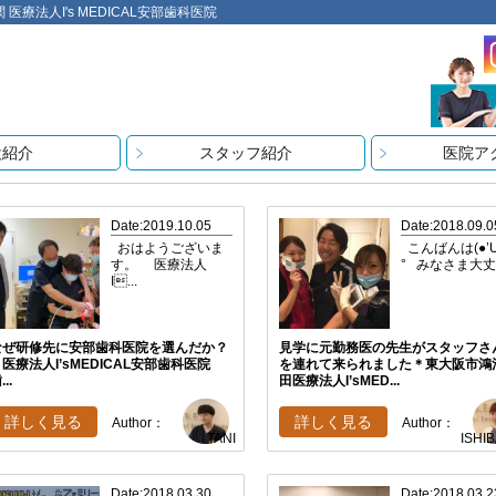
法人I's MEDICAL安部歯科医院
設紹介
スタッフ紹介
医院ア
Date:2019.10.05
Date:2018.09.0
おはようございま
こんばんは(●’U
す。 医療法人
° みなさま大丈.
I...
なぜ研修先に安部歯科医院を選んだか？
見学に元勤務医の先生がスタッフさ
＊医療法人I’sMEDICAL安部歯科医院
を連れて来られました＊東大阪市鴻
...
田医療法人I’sMED...
詳しく見る
詳しく見る
Author：
Author：
ISHI
TANI
Date:2018.03.30
Date:2018.03.2