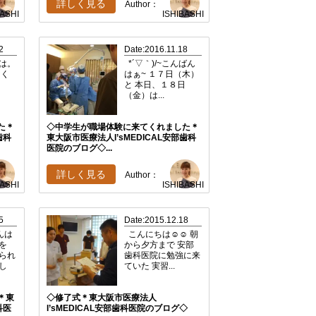
詳しく見る
Author：
BASHI
ISHIBASHI
2
Date:2016.11.18
ちは。
*´▽｀)/~こんばん
なく
はぁ~ １７日（木）
。
と 本日、１８日
（金）は...
た＊
◇中学生が職場体験に来てくれました＊
歯科
東大阪市医療法人I’sMEDICAL安部歯科
医院のブログ◇...
詳しく見る
Author：
BASHI
ISHIBASHI
5
Date:2015.12.18
ばんは
こんにちは☺☺ 朝
を
から夕方まで 安部
られ
歯科医院に勉強に来
し
ていた 実習...
＊東
◇修了式＊東大阪市医療法人
科医
I’sMEDICAL安部歯科医院のブログ◇