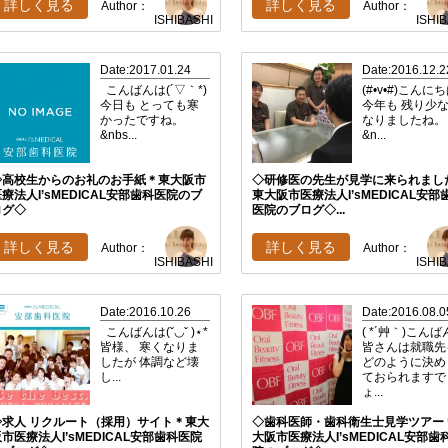
詳しく見る
詳しく見る
Author：
Author：
ISHIBASHI
ISHI
Date:2017.01.24
Date:2016.12.2
こんばんは(´▽｀*)
(#•v•#)こんに
今日も とっても寒
今年も 残り少
かったですね。
なりましたね
&nbs...
&n...
◇高校生からのお礼のお手紙＊東大阪市
◇研修医の先生が見学に来られまし
療法人I’sMEDICAL安部歯科医院のブ
東大阪市医療法人I’sMEDICAL安部
ログ◇
医院のブログ◇...
詳しく見る
詳しく見る
Author：
Author：
ISHIBASHI
ISHI
Date:2016.10.26
Date:2016.08.0
こんばんは(ˇ◡ˇ )⋆*
( *´艸｀)こん
皆様、 寒くなりま
皆さんは就職先
したが 体調など壊
どのように決め
し...
ておられますで
ょ...
◇求人 リクルート（採用）サイト＊東大
◇歯科医師・歯科衛生士見学ツアー
市医療法人I’sMEDICAL安部歯科医院
大阪市医療法人I’sMEDICAL安部歯