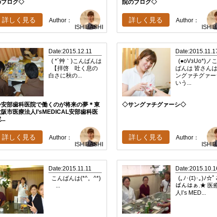
のブログ◇
院のブログ◇
詳しく見る
詳しく見る
Author：
Author：
ISHIBASHI
ISHI
Date:2015.12.11
Date:2015.11.1
( *´艸｀)こんばんは
(●oVзUo*)ノ
【拝啓 吐く息の
ばんは 皆さんは
白さに秋の...
ングァチグァー
いう...
◇安部歯科医院で働くのが将来の夢＊東
◇サングァチグァーシ◇
阪市医療法人I’sMEDICAL安部歯科医
...
詳しく見る
詳しく見る
Author：
Author：
ISHIBASHI
ISHI
Date:2015.11.11
Date:2015.10.1
こんばんは(*^。^*)
(｡ﾉ･(ｴ)･｡)ﾉ☆
...
ばんはぁ.★ 医
人I’s MED...