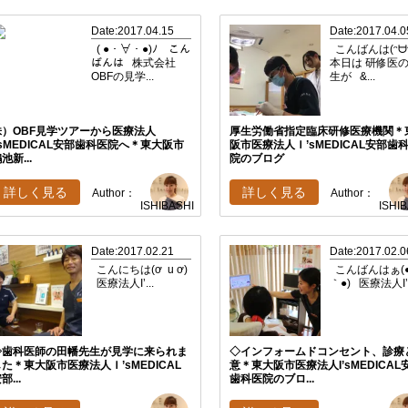
Date:2017.04.15
Date:2017.04.0
( ●・∀・●)ﾉ こん
こんばんは(ᵔᗨᵔ
ばんは 株式会社
本日は 研修医
OBFの見学...
生が &...
株）OBF見学ツアーから医療法人
厚生労働省指定臨床研修医療機関＊
’sMEDICAL安部歯科医院へ＊東大阪市
阪市医療法人Ｉ’sMEDICAL安部歯
池新...
院のブログ
詳しく見る
詳しく見る
Author：
Author：
ISHIBASHI
ISHI
Date:2017.02.21
Date:2017.02.0
こんにちは(ơ u ơ)
こんばんはぁ(●
医療法人I’...
｀●) 医療法人I’.
◇歯科医師の田幡先生が見学に来られま
◇インフォームドコンセント、診療
た＊東大阪市医療法人Ｉ’sMEDICAL
意＊東大阪市医療法人I’sMEDICAL
部...
歯科医院のブロ...