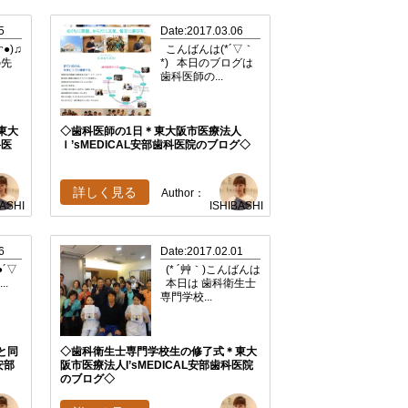
5
Date:2017.03.06
●)♫
こんばんは(*´▽｀
の先
*) 本日のブログは
歯科医師の...
東大
◇歯科医師の1日＊東大阪市医療法人
科医
Ｉ’sMEDICAL安部歯科医院のブログ◇
詳しく見る
Author：
BASHI
ISHIBASHI
6
Date:2017.02.01
´▽
(* ´艸｀)こんばんは
..
本日は 歯科衛生士
専門学校...
と同
◇歯科衛生士専門学校生の修了式＊東大
安部
阪市医療法人I’sMEDICAL安部歯科医院
のブログ◇