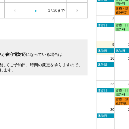
曜
曜
腔外科
日,
日,
月
診療・矯
×
●
17:30まで
×
7
7
曜
正(午後)
月
月
日,
2
26th
27th
7
2026
2026
月
日
月
休診日
診療・口
27th
曜
曜
腔外科
2026
日,
日,
8
8
月
月
9
2nd
3rd
2026
2026
日
月
休診日
休診日
話が
留守電対応
になっている場合は
曜
曜
16
日,
日,
。
8
8
話にてご予約日、時間の変更を承りますので、
日
休診日
月
月
曜
します。
9th
10th
日,
2026
2026
8
月
23
16th
2026
日
月
休診日
診療・口
曜
曜
腔外科
日,
日,
月
診療・矯
8
8
曜
正(午後)
月
月
日,
30
23rd
24th
8
2026
2026
月
日
休診日
24th
曜
2026
日,
8