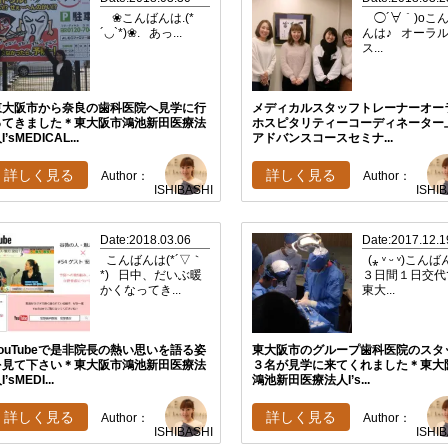
❀こんばんは.(*
◯´∀｀)oこ
´◡`*)❀. あっ...
んは♪ オーラ
ス...
東大阪市から奈良の歯科医院へ見学に行
メディカルスタッフトレーナーオー
ってきました＊東大阪市鴻池新田医療法
ホスピタリティーコーディネーター
I’sMEDICAL...
アドバンスコースセミナ...
詳しく見る
詳しく見る
Author：
Author：
ISHIBASHI
ISHI
Date:2018.03.06
Date:2017.12.1
こんばんは(*´▽｀
(⁎ ᵛ ᵕ ᵛ)こん
*) 日中、だいぶ暖
３日間１日交代
かくなってき...
東大...
YouTubeで是非院長の熱い思いを語る姿
東大阪市のグループ歯科医院のスタ
を見て下さい＊東大阪市鴻池新田医療法
３名が見学に来てくれました＊東大
I’sMEDI...
鴻池新田医療法人I’s...
詳しく見る
詳しく見る
Author：
Author：
ISHIBASHI
ISHI