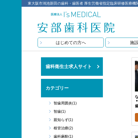
東大阪市鴻池新田の歯科・歯医者 厚生労働省指定臨床研修医療機関 医療
はじめての方へ
施
歯科衛生士求人サイト
カテゴリー
智歯周囲炎(1)
歯
智歯(1)
親知らず(1)
根管治療(2)
歯科麻酔(1)