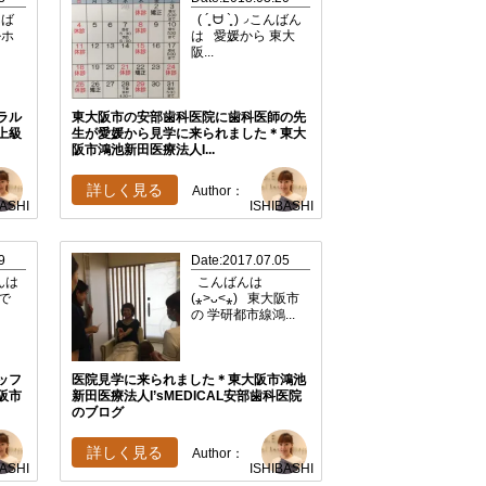
んば
( ´͈ ᗨ `͈ )◞こんばん
ルホ
は 愛媛から 東大
阪...
ラル
東大阪市の安部歯科医院に歯科医師の先
上級
生が愛媛から見学に来られました＊東大
阪市鴻池新田医療法人I...
詳しく見る
Author：
BASHI
ISHIBASHI
9
Date:2017.07.05
ばんは
こんばんは
で
(⁎˃ᴗ˂⁎) 東大阪市
の 学研都市線鴻...
ッフ
医院見学に来られました＊東大阪市鴻池
阪市
新田医療法人I’sMEDICAL安部歯科医院
のブログ
詳しく見る
Author：
BASHI
ISHIBASHI