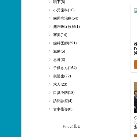
嚥下(6)
小児歯科(10)
歯周病治療(54)
無呼吸症候群(1)
審美(14)
歯科医師(291)
I
滅菌(5)
鴻
息育(3)
子供さん(164)
実習生(22)
求人(23)
口臭予防(18)
訪問診療(4)
食事指導(6)
し
もっと見る
安