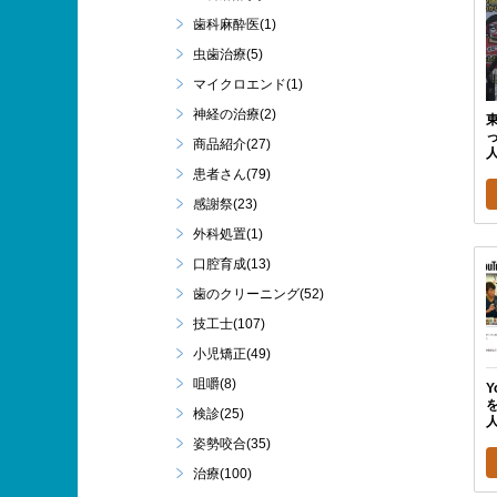
歯科麻酔医(1)
虫歯治療(5)
マイクロエンド(1)
神経の治療(2)
商品紹介(27)
人
患者さん(79)
感謝祭(23)
外科処置(1)
口腔育成(13)
歯のクリーニング(52)
技工士(107)
小児矯正(49)
咀嚼(8)
検診(25)
人
姿勢咬合(35)
治療(100)