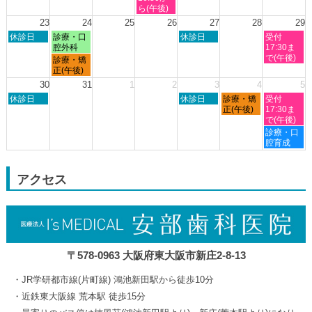
16th
19th
20th
21st
22nd
日,
ら(午後)
2026
2026
2026
2026
2026
8
23
24
25
26
27
28
29
月
日
月
木
土
休診日
診療・口
休診日
受付
19th
曜
曜
曜
曜
腔外科
17:30ま
2026
日,
日,
日,
日,
で(午後)
月
診療・矯
8
8
8
8
曜
正(午後)
月
月
月
月
日,
30
31
1
2
3
4
5
23rd
24th
27th
29th
8
日
木
金
土
2026
休診日
2026
2026
休診日
診療・矯
2026
受付
月
曜
曜
曜
曜
正(午後)
17:30ま
24th
日,
日,
日,
日,
で(午後)
2026
8
9
9
9
土
診療・口
月
月
月
月
曜
腔育成
30th
3rd
4th
5th
日,
2026
2026
2026
2026
9
月
アクセス
5th
2026
〒578-0963 大阪府東大阪市新庄2-8-13
JR学研都市線(片町線) 鴻池新田駅から徒歩10分
近鉄東大阪線 荒本駅 徒歩15分