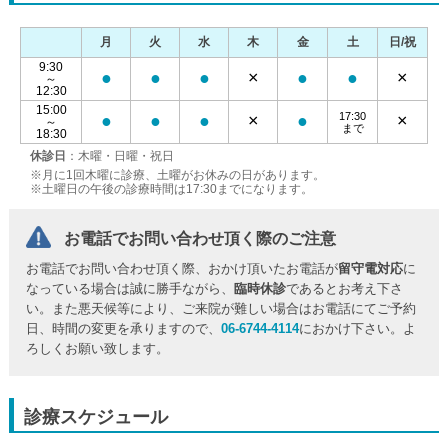
月
火
水
木
金
土
日/祝
9:30
●
●
●
×
●
●
×
～
12:30
15:00
17:30
●
●
●
×
●
×
～
まで
18:30
休診日
：木曜・日曜・祝日
※月に1回木曜に診療、土曜がお休みの日があります。
※土曜日の午後の診療時間は17:30までになります。
お電話でお問い合わせ頂く際のご注意
お電話でお問い合わせ頂く際、おかけ頂いたお電話が
留守電対応
に
なっている場合は誠に勝手ながら、
臨時休診
であるとお考え下さ
い。また悪天候等により、ご来院が難しい場合はお電話にてご予約
日、時間の変更を承りますので、
06-6744-4114
におかけ下さい。よ
ろしくお願い致します。
診療スケジュール