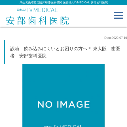
厚生労働省指定臨床研修医療機関 医療法人I’sMEDICAL 安部歯科医院
toggl
navig
Date:2022.07.19
誤嚥 飲み込みにくいとお困りの方へ＊ 東大阪 歯医
者 安部歯科医院