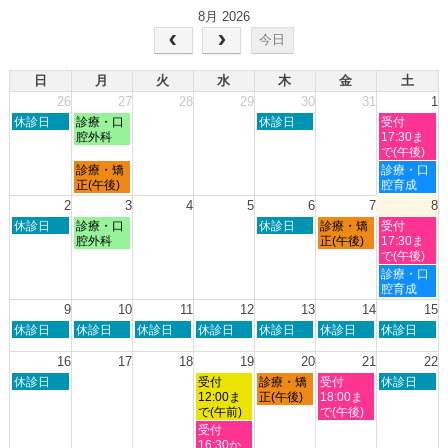
8月 2026
今日
日
月
火
水
木
金
土
26
27
28
29
30
31
1
日
月
木
土
休診日
診療・口
休診日
受付
曜
曜
曜
曜
腔外科
17:30ま
日,
日,
日,
日,
で(午後)
7
7
7
8
月
土
診療・矯
診療・口
月
月
月
月
曜
曜
正(午後)
腔育成
26th
27th
30th
1st
日,
日,
2
3
4
5
6
7
8
2026
2026
2026
2026
7
8
日
月
木
金
土
休診日
診療・口
休診日
診療・矯
受付
月
月
曜
曜
曜
曜
曜
腔外科
正(午後)
17:30ま
27th
1st
日,
日,
日,
日,
日,
で(午後)
2026
2026
8
8
8
8
8
土
診療・口
月
月
月
月
月
曜
腔育成
2nd
3rd
6th
7th
8th
日,
9
10
11
12
13
14
15
2026
2026
2026
2026
2026
8
日
月
火
水
木
金
土
休診日
休診日
休診日
休診日
休診日
休診日
休診日
月
曜
曜
曜
曜
曜
曜
曜
8th
日,
日,
日,
日,
日,
日,
日,
16
17
18
19
20
21
22
2026
8
8
8
8
8
8
8
日
水
木
金
土
休診日
受付
診療・矯
受付
休診日
月
月
月
月
月
月
月
曜
曜
曜
曜
曜
12:00ま
正(午後)
18:00ま
9th
10th
11th
12th
13th
14th
15th
日,
日,
日,
日,
日,
で(午前)
で(午後)
2026
2026
2026
2026
2026
2026
2026
8
8
8
8
8
水
受付
月
月
月
月
月
曜
16:30か