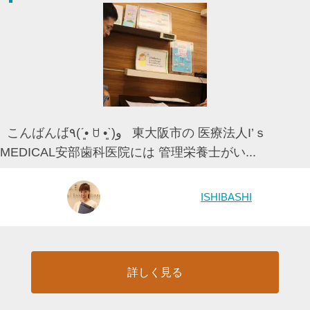
こんばんは٩̋(ˊ•͈ ꇴ •͈ˋ)و 東大阪市の 医療法人I’ｓ
MEDICAL安部歯科医院には 管理栄養士がい...
ISHIBASHI
詳しく見る