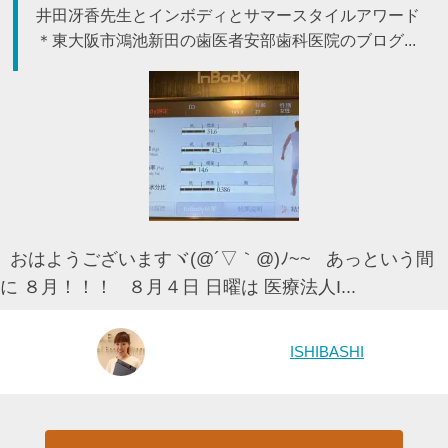
井田冴香先生とインボディとサマースタイルアワード
＊東大阪市鴻池新田の歯医者安部歯科医院のブログ...
おはようございますヾ(@´▽｀@)ﾉ~~ あっという間
に ８月！！！ ８月４日 日曜は 医療法人I...
ISHIBASHI