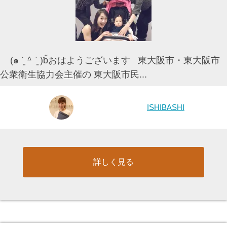
(๑ ˊ͈ ᐞ ˋ͈ )ƅ̋おはようございます 東大阪市・東大阪市
公衆衛生協力会主催の 東大阪市民...
ISHIBASHI
詳しく見る