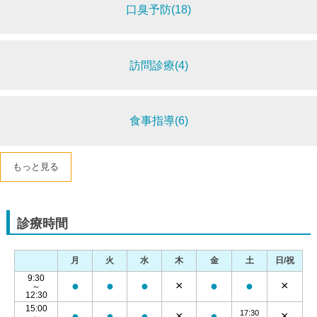
口臭予防(18)
訪問診療(4)
食事指導(6)
もっと見る
診療時間
月
火
水
木
金
土
日/祝
9:30
●
●
●
×
●
●
×
～
12:30
15:00
17:30
●
●
●
×
●
×