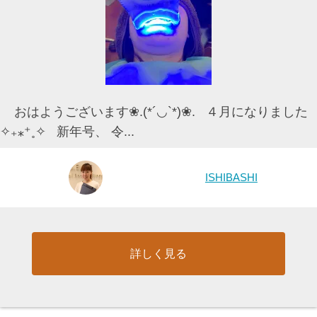
おはようございます❀.(*´◡`*)❀. ４月になりました
✧₊⁎⁺˳✧ 新年号、 令...
ISHIBASHI
詳しく見る