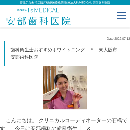
厚生労働省指定臨床研修医療機関 医療法人I’sMEDICAL 安部歯科医院
toggl
navig
Date:2022.07.12
歯科衛生士おすすめホワイトニング ＊ 東大阪市
安部歯科医院
こんにちは。 クリニカルコーディネーターの石橋で
す。 今日は安部歯科の歯科衛生士 &...