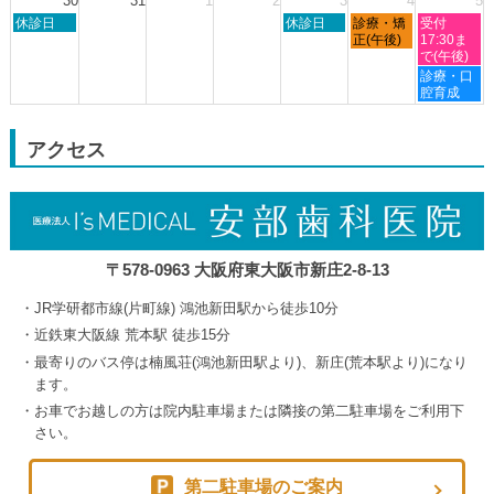
30
31
1
2
3
4
5
23rd
24th
27th
29th
8
日
木
金
土
2026
休診日
2026
2026
休診日
診療・矯
2026
受付
月
曜
曜
曜
曜
正(午後)
17:30ま
24th
日,
日,
日,
日,
で(午後)
2026
8
9
9
9
土
診療・口
月
月
月
月
曜
腔育成
30th
3rd
4th
5th
日,
2026
2026
2026
2026
9
月
アクセス
5th
2026
〒578-0963 大阪府東大阪市新庄2-8-13
JR学研都市線(片町線) 鴻池新田駅から徒歩10分
近鉄東大阪線 荒本駅 徒歩15分
最寄りのバス停は楠風荘(鴻池新田駅より)、新庄(荒本駅より)になり
ます。
お車でお越しの方は院内駐車場または隣接の第二駐車場をご利用下
さい。
第二駐車場のご案内