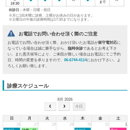
～
まで
18:30
休診日
：木曜・日曜・祝日
※月に1回木曜に診療、土曜がお休みの日があります。
※土曜日の午後の診療時間は17:30までになります。
お電話でお問い合わせ頂く際のご注意
お電話でお問い合わせ頂く際、おかけ頂いたお電話が
留守電対応
に
なっている場合は誠に勝手ながら、
臨時休診
であるとお考え下さ
い。また悪天候等により、ご来院が難しい場合はお電話にてご予約
日、時間の変更を承りますので、
06-6744-4114
におかけ下さい。よ
ろしくお願い致します。
診療スケジュール
8月 2026
今日
日
月
火
水
木
金
土
26
27
28
29
30
31
1
日
月
木
土