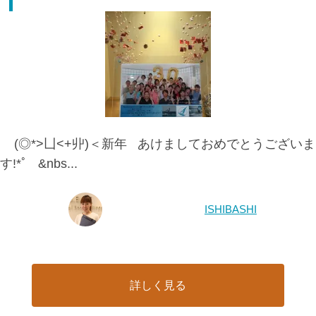
(◎*>凵<+丱)＜新年 あけましておめでとうございま
す!*ﾟ &nbs...
ISHIBASHI
詳しく見る