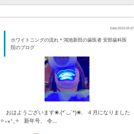
Date:2019.04.07
ホワイトニングの流れ＊鴻池新田の歯医者 安部歯科医
院のブログ
おはようございます❀.(*´◡`*)❀. ４月になりました
✧₊⁎⁺˳✧ 新年号、 令...