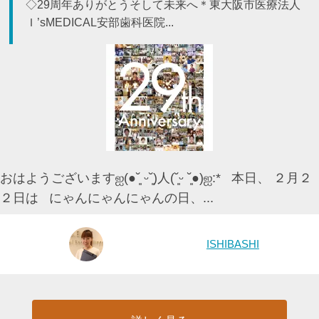
◇29周年ありがとうそして未来へ＊東大阪市医療法人
Ｉ’sMEDICAL安部歯科医院...
おはようございますஐ(●˘͈ ᵕ˘͈)人(˘͈ᵕ ˘͈●)ஐ:* 本日、 ２月２
２日は にゃんにゃんにゃんの日、...
ISHIBASHI