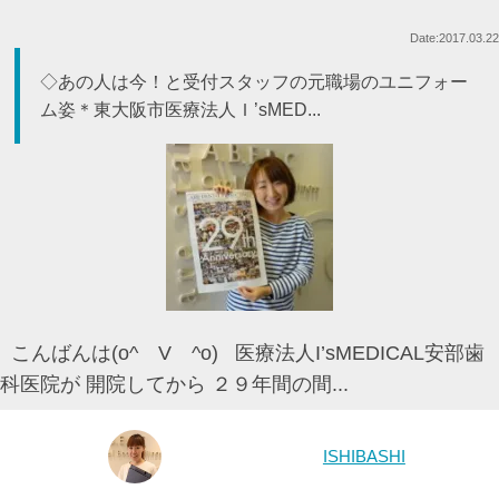
Date:2017.03.22
◇あの人は今！と受付スタッフの元職場のユニフォー
ム姿＊東大阪市医療法人Ｉ’sMED...
こんばんは(o^ V ^o) 医療法人I’sMEDICAL安部歯
科医院が 開院してから ２９年間の間...
ISHIBASHI