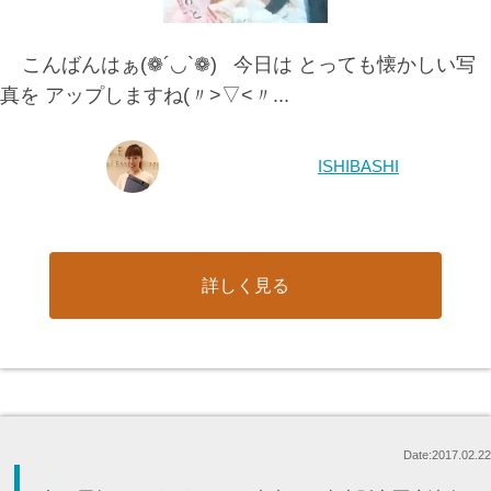
こんばんはぁ(❁´◡`❁) 今日は とっても懐かしい写
真を アップしますね(〃>▽<〃...
ISHIBASHI
詳しく見る
Date:2017.02.22