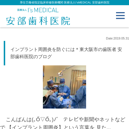
厚生労働省指定臨床研修医療機関 医療法人I’sMEDICAL 安部歯科医院
toggl
navig
Date:2019.05.31
インプラント周囲炎を防ぐには＊東大阪市の歯医者 安
部歯科医院のブログ
こんばんは(｡Ő▽Ő｡)ﾉﾞ テレビや新聞やネットなど
で 【インプラント周囲炎】という言葉を 見た...