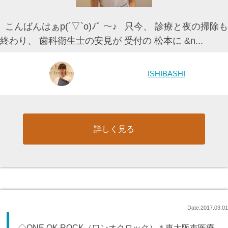
こんばんはぁp(´▽`o)ﾉﾞ 〜♪ 只今、 診療と夜の掃除も
終わり、 歯科衛生士の安見が 受付の 松本に &n...
ISHIBASHI
詳しく見る
Date:2017.03.01
◇ONE OK ROCK（ワンオクロック）＊東大阪市医療