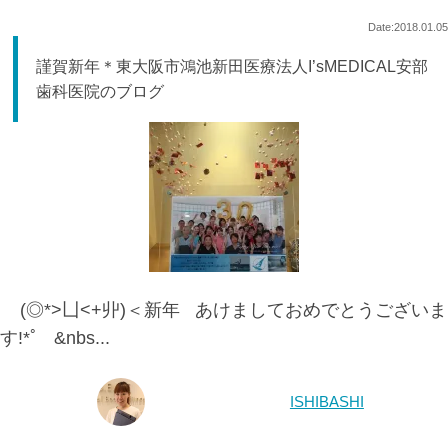
Date:2018.01.05
謹賀新年＊東大阪市鴻池新田医療法人I’sMEDICAL安部
歯科医院のブログ
(◎*>凵<+丱)＜新年 あけましておめでとうございま
す!*ﾟ &nbs...
ISHIBASHI