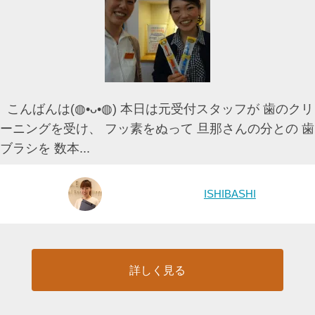
こんばんは(◍•ᴗ•◍) 本日は元受付スタッフが 歯のクリ
ーニングを受け、 フッ素をぬって 旦那さんの分との 歯
ブラシを 数本...
ISHIBASHI
詳しく見る