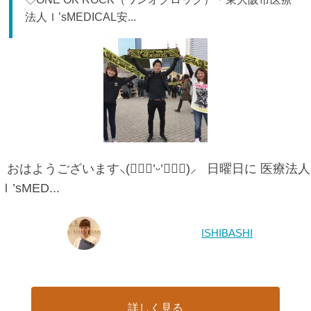
法人Ｉ’sMEDICAL安...
おはようございます⸜(๑⃙⃘’ᵕ’๑⃙⃘)⸝ 日曜日に 医療法人
Ｉ’sMED...
ISHIBASHI
詳しく見る