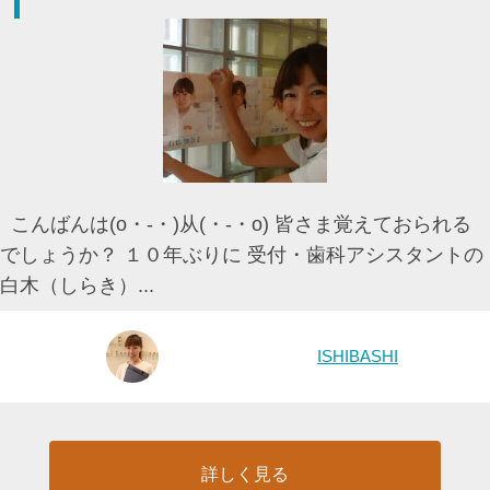
こんばんは(o・-・)从(・-・o) 皆さま覚えておられる
でしょうか？ １０年ぶりに 受付・歯科アシスタントの
白木（しらき）...
ISHIBASHI
詳しく見る