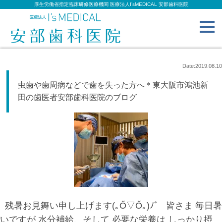
厚生労働省指定臨床研修医療機関 医療法人I’sMEDICAL 安部歯科医院
toggl
navig
Date:2019.08.10
虫歯や歯周病などで歯を失った方へ＊東大阪市鴻池新
田の歯医者安部歯科医院のブログ
残暑お見舞い申し上げます(｡Ő▽Ő｡)ﾉﾞ 皆さま 毎日暑
いですが 水分補給、そして 必要な栄養は しっかり摂