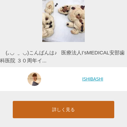
(｡◡ ‿ ◡)こんばんは♪ 医療法人I’sMEDICAL安部歯
科医院 ３０周年イ...
ISHIBASHI
詳しく見る