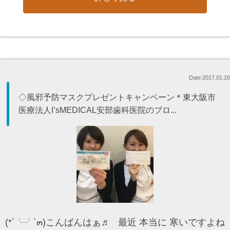
Date:2017.01.20
◇風邪予防マスクプレゼントキャンペーン＊東大阪市
医療法人I’sMEDICAL安部歯科医院のブロ...
(*´╰╯`๓)こんばんはぁ♬ 最近 本当に 寒いですよね