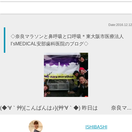
Date:2016.12.12
◇奈良マラソンと鼻呼吸と口呼吸＊東大阪市医療法人
I’sMEDICAL安部歯科医院のブログ◇
(◆’∀｀艸){こんばんは♪}(艸’∀｀◆) 昨日は 奈良マ...
ISHIBASHI