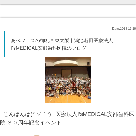
Date:2018.11.19
あべフェスの御礼＊東大阪市鴻池新田医療法人
I’sMEDICAL安部歯科医院のブログ
こんばんは(*´▽｀*) 医療法人I’sMEDICAL安部歯科医
院 ３０周年記念イベント ...