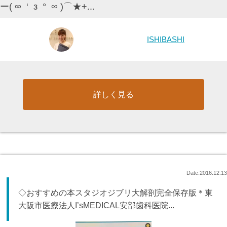
ー( ∞ ‘ з ° ∞ )⌒★+...
ISHIBASHI
詳しく見る
Date:2016.12.13
◇おすすめの本スタジオジブリ大解剖完全保存版＊東
大阪市医療法人I’sMEDICAL安部歯科医院...