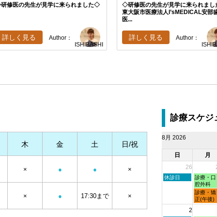
◇研修医の先生が見学に来られました◇
◇研修医の先生が見学に来られまし
東大阪市医療法人I’sMEDICAL安部
医...
詳しく見る
詳しく見る
Author：
Author：
ISHIBASHI
ISHI
診療スケジ
8月 2026
木
金
土
日/祝
日
月
26
×
●
●
×
日
月
休診日
診療・口
曜
曜
腔外科
日,
日,
月
診療・矯
×
●
17:30まで
×
7
7
曜
正(午後)
月
月
日,
2
26th
27th
7