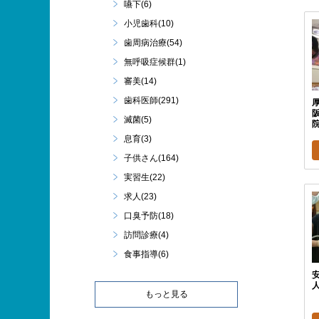
嚥下(6)
小児歯科(10)
歯周病治療(54)
無呼吸症候群(1)
審美(14)
歯科医師(291)
阪
滅菌(5)
息育(3)
子供さん(164)
実習生(22)
求人(23)
口臭予防(18)
訪問診療(4)
食事指導(6)
人
もっと見る