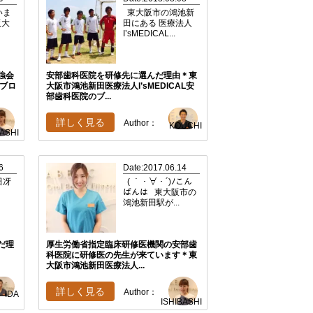
いま
東大阪市の鴻池新
阪大
田にある 医療法人
I’sMEDICAL...
強会
安部歯科医院を研修先に選んだ理由＊東
ブロ
大阪市鴻池新田医療法人I’sMEDICAL安
部歯科医院のブ...
詳しく見る
Author：
KOUCHI
BASHI
6
Date:2017.06.14
田冴
( ｀・∀・´)ﾉこん
ばんは 東大阪市の
鴻池新田駅が...
だ理
厚生労働省指定臨床研修医機関の安部歯
科医院に研修医の先生が来ています＊東
大阪市鴻池新田医療法人...
詳しく見る
Author：
IDA
ISHIBASHI