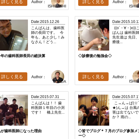
詳しく見る
詳しく見る
Author：
Author：
ISHIBASHI
ISHI
Date:2015.12.26
Date:2015.10.1
こんばんは、歯科医
((o´・∀・)o))
師の長田です。 今
ばんは 歯科医
年も、あと少し！み
先生達は 先日
なさん！どう...
療後...
今年の歯科医師長田の総決算
◇診療後の勉強会◇
詳しく見る
詳しく見る
Author：
Author：
ISHI
OSADA
Date:2015.07.31
Date:2015.07.1
こんばんは！！ 歯
こ→ん→ば(☆
科医師１年目の小渕
★)ん→は 台風
です！ 橋上先生...
害は出てないで
か？ 雨の...
私が歯科医師になった理由
◇皆でブログ＊７月のブログ参加メ
ー◇