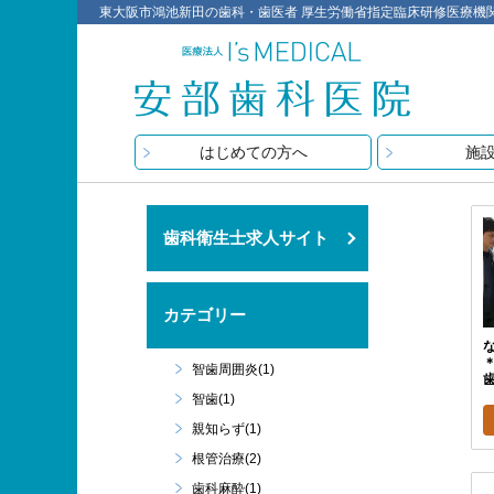
東大阪市鴻池新田の歯科・歯医者 厚生労働省指定臨床研修医療機関 医療
はじめての方へ
施
歯科衛生士求人サイト
カテゴリー
智歯周囲炎(1)
歯
智歯(1)
親知らず(1)
根管治療(2)
歯科麻酔(1)