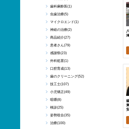
歯科麻酔医(1)
虫歯治療(5)
マイクロエンド(1)
神経の治療(2)
商品紹介(27)
患者さん(79)
感謝祭(23)
外科処置(1)
口腔育成(13)
歯のクリーニング(52)
技工士(107)
小児矯正(49)
咀嚼(8)
東
検診(25)
安
姿勢咬合(35)
治療(100)