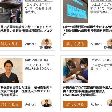
こんばんは(*´▽｀
おはようござ
*) 本日のお昼は 尾
す(*´U｀*) 大
形先生と ...
学歯学部卒の...
八尾に訪問歯科診療に行って来ました＊
口腔外科専門医の稲田先生による勉
鴻池新田の歯医者 安部歯科医院のブログ
＊鴻池新田の歯医者 安部歯科医院の
グ
詳しく見る
詳しく見る
Author：
Author：
ISHIBASHI
ISHI
Date:2018.08.03
Date:2017.08.2
こんにちは。 医
こんばんは井
療法人I’sMEDICA...
香です。 ...
歯科医師を目指した理由 研修医胡内＊
井田先生ブログ安部歯科医院を選ん
大阪市鴻池新田医療法人I’sMEDICAL
由＊東大阪市鴻池新田医療法人
部歯科医院...
I’sMEDICAL安部歯科医...
詳しく見る
詳しく見る
Author：
Author：
KOUCHI