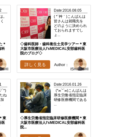
2
Date:2016.08.05
ちは。
( *´艸｀)こんばんは
なく
皆さんは就職先を
。
どのように決められ
ておられますでし
ょ...
た＊
◇歯科医師・歯科衛生士見学ツアー＊東
歯科
大阪市医療法人I’sMEDICAL安部歯科医
院のブログ◇
詳しく見る
Author：
BASHI
ISHIBASHI
1
Date:2016.01.26
`*)
(*๓´˘`๓)こんばんは
たね
厚生労働省指定臨床
参加
研修医療機関である
.
...
＊東
◇厚生労働省指定臨床研修医療機関＊東
科医
大阪市医療法人I’sMEDICAL安部歯科医
院...