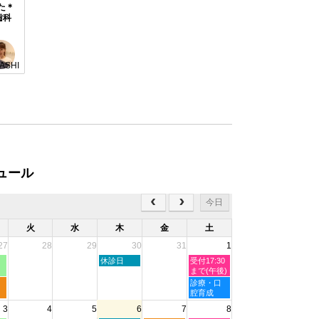
た＊
歯科
BASHI
ュール
今日
火
水
木
金
土
27
28
29
30
31
1
木
土
休診日
受付17:30
曜
曜
まで(午後)
日,
日,
土
診療・口
7
8
曜
腔育成
月
月
日,
3
4
5
6
7
8
30th
1st
8