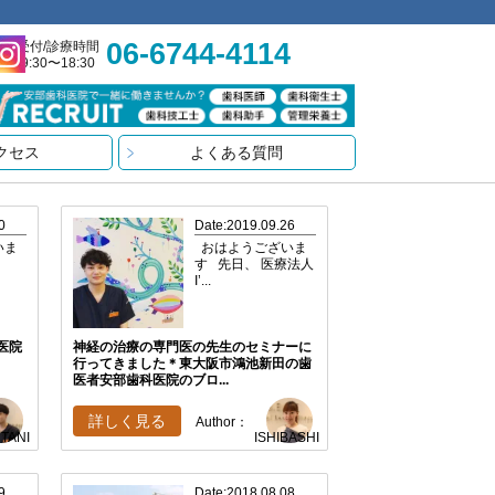
06-6744-4114
受付/診療時間
9:30〜18:30
クセス
よくある質問
0
Date:2019.09.26
いま
おはようございま
す 先日、 医療法人
I’...
医院
神経の治療の専門医の先生のセミナーに
行ってきました＊東大阪市鴻池新田の歯
医者安部歯科医院のブロ...
詳しく見る
Author：
ISHIBASHI
TANI
9
Date:2018.08.08