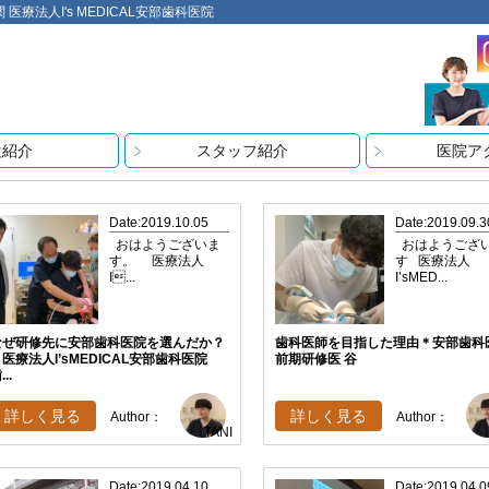
法人I's MEDICAL安部歯科医院
設紹介
スタッフ紹介
医院ア
Date:2019.10.05
Date:2019.09.3
おはようございま
おはようござ
す。 医療法人
す 医療法人
I...
I’sMED...
なぜ研修先に安部歯科医院を選んだか？
歯科医師を目指した理由＊安部歯科
＊医療法人I’sMEDICAL安部歯科医院
前期研修医 谷
...
詳しく見る
詳しく見る
Author：
Author：
TANI
Date:2019.04.10
Date:2019.04.0