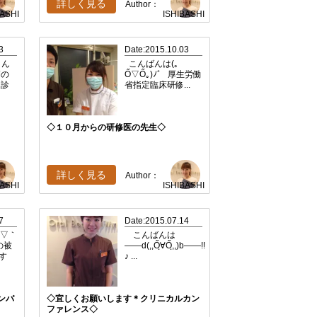
詳しく見る
Author：
BASHI
ISHIBASHI
3
Date:2015.10.03
こん
こんばんは(｡
師の
Ő▽Ő｡)ﾉﾞ 厚生労働
、診
省指定臨床研修...
◇１０月からの研修医の先生◇
詳しく見る
Author：
BASHI
ISHIBASHI
7
Date:2015.07.14
´▽｀
こんばんは
の被
――d(,,Őฺ∀Őฺ,,)b――!!
す
♪ ...
ンバ
◇宜しくお願いします＊クリニカルカン
ファレンス◇