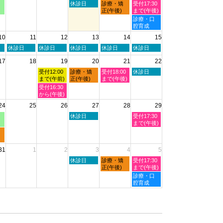
2026
2026
月
木
金
土
休診日
診療・矯
受付17:30
1st
曜
曜
曜
正(午後)
まで(午後)
2026
日,
日,
日,
土
診療・口
8
8
8
曜
腔育成
月
月
月
日,
10
11
12
13
14
15
6th
7th
8th
8
2026
2026
2026
月
火
水
木
金
土
休診日
休診日
休診日
休診日
休診日
8th
曜
曜
曜
曜
曜
2026
17
18
19
20
21
22
日,
日,
日,
日,
日,
8
8
8
8
8
水
木
金
土
受付12:00
診療・矯
受付18:00
休診日
月
月
月
月
月
曜
曜
曜
曜
まで(午前)
正(午後)
まで(午後)
11th
12th
13th
14th
15th
日,
日,
日,
日,
水
受付16:30
2026
2026
2026
2026
2026
8
8
8
8
曜
から(午後)
月
月
月
月
日,
24
25
26
27
28
29
19th
20th
21st
22nd
8
2026
2026
2026
2026
月
木
土
休診日
受付17:30
19th
曜
曜
まで(午後)
2026
日,
日,
8
8
月
月
31
1
2
3
4
5
27th
29th
2026
2026
木
金
土
休診日
診療・矯
受付17:30
曜
曜
曜
正(午後)
まで(午後)
日,
日,
日,
土
診療・口
9
9
9
曜
腔育成
月
月
月
日,
3rd
4th
5th
9
2026
2026
2026
月
5th
2026