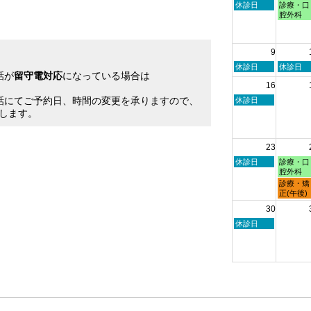
2026
2026
月
日
月
休診日
診療・口
27th
曜
曜
腔外科
2026
日,
日,
8
8
月
月
9
2nd
3rd
2026
2026
日
月
休診日
休診日
話が
留守電対応
になっている場合は
曜
曜
16
日,
日,
。
8
8
話にてご予約日、時間の変更を承りますので、
日
休診日
月
月
曜
します。
9th
10th
日,
2026
2026
8
月
23
16th
2026
日
月
休診日
診療・口
曜
曜
腔外科
日,
日,
月
診療・矯
8
8
曜
正(午後)
月
月
日,
30
23rd
24th
8
2026
2026
月
日
休診日
24th
曜
2026
日,
8
月
30th
2026