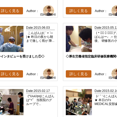
詳しく見る
詳しく見る
Author：
Author：
ISHIBASHI
ISHI
Date:2015.06.03
Date:2015.05.1
こんばんは( ˊ ˅ ˋ⑅
(＊❛⃘ ⌣ ❜⃘⃘ )
)★ 昨日の夜から朝
ばんはー♩.⋆ 
まで激しく雨が 降...
後、 研修医の小.
◇インタビューを受けました①◇
◇厚生労働省指定臨床研修医療機関
詳しく見る
詳しく見る
Author：
Author：
ISHIBASHI
ISHI
Date:2015.02.17
Date:2015.02.1
(*UωUpq)こんばん
(◦ˉ ˘ ˉ◦)こんば
は*+ﾟ 当医院のグ
★ 本日のI’s
ループで...
MEDICAL安部歯.