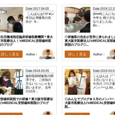
Date:2017.04.05
Date:2016.12.2
こんばんは(ᵔᗨᵔ●)♫
(#•v•#)こんに
本日は 研修医の先
今年も 残り少
生が &...
なりましたね
&n...
厚生労働省指定臨床研修医療機関＊東大
◇研修医の先生が見学に来られまし
市医療法人Ｉ’sMEDICAL安部歯科医
東大阪市医療法人I’sMEDICAL安部
院のブログ
医院のブログ◇...
詳しく見る
詳しく見る
Author：
Author：
ISHIBASHI
ISHI
Date:2016.03.05
Date:2016.03.0
歯科医師研修医の岡
こんばんは（*´▽
澤です。 ご存知の
３月になりまし
方もいらっしゃると
今月の ブログ
思いますが、 去年
メンバーは &n..
の10月...
安部歯科医院での研修＊東大阪市医療法
◇みんなでブログ★３月のメンバー
I’sMEDICAL安部歯科医院のブログ
大阪市医療法人I’sMEDICAL安部歯
院...