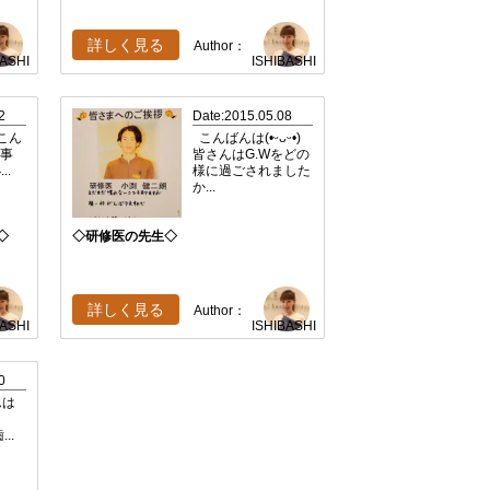
詳しく見る
Author：
BASHI
ISHIBASHI
2
Date:2015.05.08
*こん
こんばんは(•ᵕᴗᵕ•)
仕事
皆さんはG.Wをどの
..
様に過ごされました
か...
◇
◇研修医の先生◇
詳しく見る
Author：
BASHI
ISHIBASHI
0
んは
..