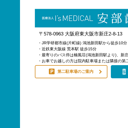
〒578-0963 大阪府東大阪市新庄2-8-13
・JR学研都市線(片町線) 鴻池新田駅から徒歩10分
・近鉄東大阪線 荒本駅 徒歩15分
・最寄りのバス停は楠風荘(鴻池新田駅より)、新庄
・お車でお越しの方は院内駐車場または隣接の第
第二駐車場のご案内