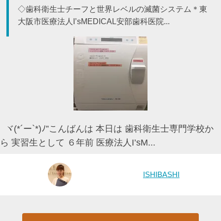
◇歯科衛生士チーフと世界レベルの滅菌システム＊東
大阪市医療法人I’sMEDICAL安部歯科医院...
ヾ(*´ー`*)ﾉ”こんばんは 本日は 歯科衛生士専門学校か
ら 実習生として ６年前 医療法人I’sM...
ISHIBASHI