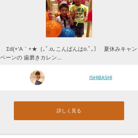
Σd(+’A｀+★｛｡ﾟ.o｡こんばんはo.ﾟ｡〕 夏休みキャン
ペーンの 歯磨きカレン...
ISHIBASHI
詳しく見る