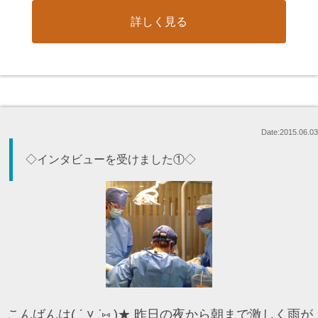
詳しく見る
Date:2015.06.03
◇インタビューを受けました①◇
こんばんは( ˊ ˅ ˋ⑅ )★ 昨日の夜から朝まで激しく雨が