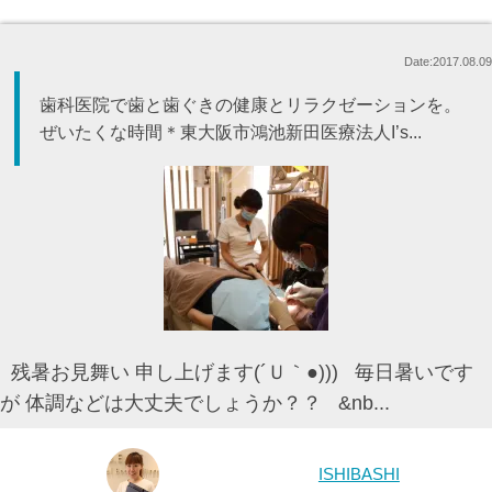
Date:2017.08.09
歯科医院で歯と歯ぐきの健康とリラクゼーションを。
ぜいたくな時間＊東大阪市鴻池新田医療法人I’s...
残暑お見舞い 申し上げます(´Ｕ｀●))) 毎日暑いです
が 体調などは大丈夫でしょうか？？ &nb...
ISHIBASHI