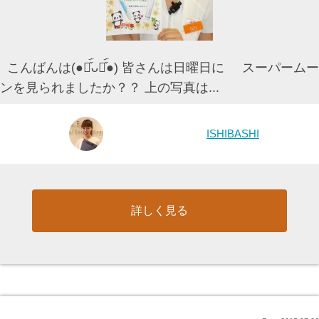
こんばんは(●⚈᷀᷁ᴗ⚈᷀᷁●) 皆さんは日曜日に スーパームー
ンを見られましたか？？ 上の写真は...
ISHIBASHI
詳しく見る