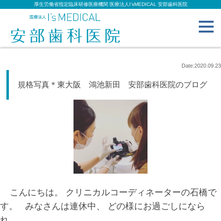
厚生労働省指定臨床研修医療機関 医療法人I’sMEDICAL 安部歯科医院
toggl
navig
Date:2020.09.23
規格写真＊東大阪 鴻池新田 安部歯科医院のブログ
こんにちは。 クリニカルコーディネーターの石橋で
す。 みなさんは連休中、 どの様にお過ごしになら
れ...