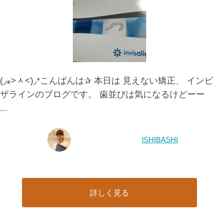
(◞⁎˃ᆺ˂)◞*こんばんは✰ 本日は 見えない矯正、 インビ
ザラインのブログです。 歯並びは気になるけどーー
...
ISHIBASHI
詳しく見る