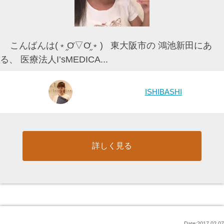
こんばんは(﹡֦Ơ▽Ơ֦﹡) 東大阪市の 鴻池新田にあ
る、 医療法人I’sMEDICA...
ISHIBASHI
詳しく見る
Date:2017.02.07