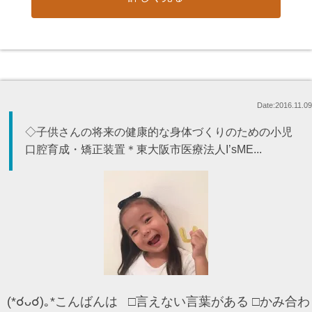
Date:2016.11.09
◇子供さんの将来の健康的な身体づくりのための小児
口腔育成・矯正装置＊東大阪市医療法人I’sME...
(*☌ᴗ☌)｡*こんばんは □言えない言葉がある □かみ合わ