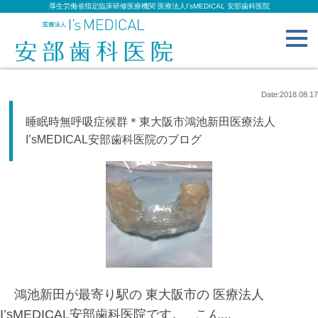
厚生労働省指定臨床研修医療機関 医療法人I’sMEDICAL 安部歯科医院
toggl
navig
Date:2018.08.17
睡眠時無呼吸症候群＊東大阪市鴻池新田医療法人
I’sMEDICAL安部歯科医院のブログ
鴻池新田が最寄り駅の 東大阪市の 医療法人
I’sMEDICAL安部歯科医院です。 こん...