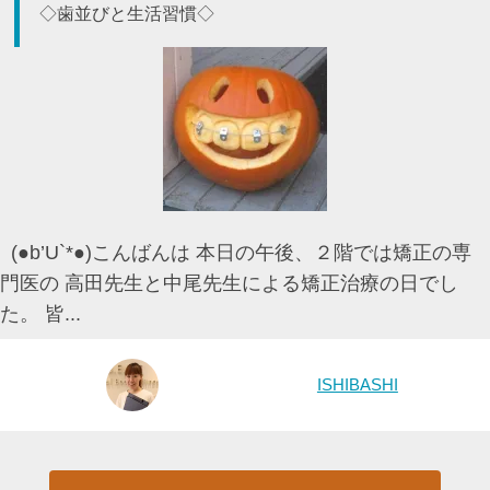
◇歯並びと生活習慣◇
(●b’U`*●)こんばんは 本日の午後、２階では矯正の専
門医の 高田先生と中尾先生による矯正治療の日でし
た。 皆...
ISHIBASHI