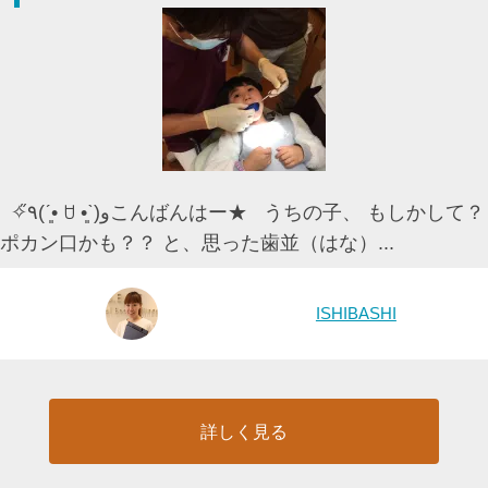
✧٩̋(ˊ•͈ ꇴ •͈ˋ)وこんばんはー★ うちの子、 もしかして？
ポカン口かも？？ と、思った歯並（はな）...
ISHIBASHI
詳しく見る