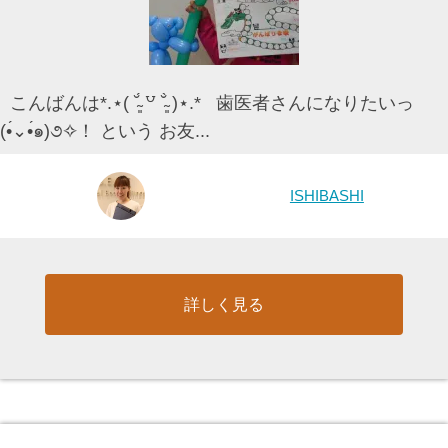
こんばんは*.⋆( ˘̴͈́ ꒵ ˘̴͈̀ )⋆.* 歯医者さんになりたいっ
(•́⌄•́๑)૭✧！ という お友...
ISHIBASHI
詳しく見る