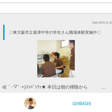
Date:2015.11.12
◇東大阪市立盾津中学の学生さん職場体験実施中◇
d(｀･▽´･+)ｺﾝﾊﾞﾝﾜｯ★ 本日は朝の掃除から ...
ISHIBASHI