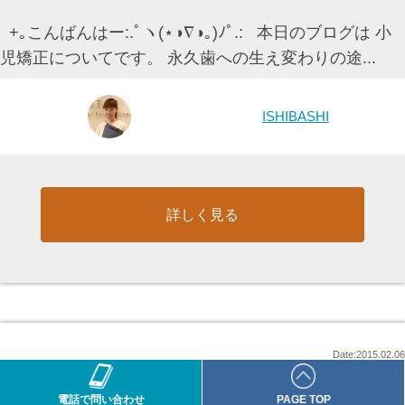
+｡こんばんはー:.ﾟヽ(⋆◑∇◑｡)ﾉﾟ.: 本日のブログは 小
児矯正についてです。 永久歯への生え変わりの途...
ISHIBASHI
詳しく見る
Date:2015.02.06
◇こども歯ならび矯正法＊東大阪市医療法人
電話で問い合わせ
PAGE TOP