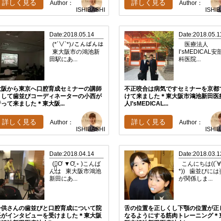
詳しく見る
詳しく見る
Author：
Author：
ISHIBASHI
ISHI
Date:2018.05.14
Date:2018.05.1
(*´∨`*)ﾉこんばんは
医療法人
東大阪市の鴻池新
I’sMEDICAL
田駅にあ...
科医院...
大阪から東京へ口腔育成セミナーの講師
不正咬合は病気ですセミナーを京都
として歯並びコーディネーターの小西が
けて来ました＊東大阪市鴻池新田医
行って来ました＊東大阪...
人I’sMEDICAL...
詳しく見る
詳しく見る
Author：
Author：
ISHIBASHI
ISHI
Date:2018.04.14
Date:2018.03.1
(﹡֦Ơ ▼Ơ֦﹡)こんば
こんにちは((´
んは 東大阪市鴻池
*)) 歯並びに
新田にあ...
が関係しま...
子供さんの歯並びと口腔育成について院
舌の位置を正しくし下顎の位置が正
長がインタビューを受けました＊東大阪
なるようにする筋肉トレーニング＊