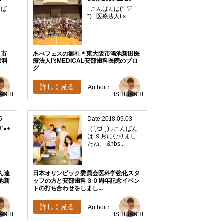
んば
こんばんは(*´▽｀
*) 医療法人I’s...
阪市
あべフェスの御礼＊東大阪市鴻池新田医
歯科
療法人I’sMEDICAL安部歯科医院のブロ
グ
詳しく見る
Author：
BASHI
ISHIBASHI
5
Date:2018.09.03
`●+
( ´͈ ᗨ `͈ )◞こんばん
..
は ９月になりまし
たね。 &nbs...
ん達
日本オリンピック委員会医科学強化スタ
池新
ッフの方と安部歯科３０周年記念イベン
トの打ち合わせをしまし...
詳しく見る
Author：
BASHI
ISHIBASHI