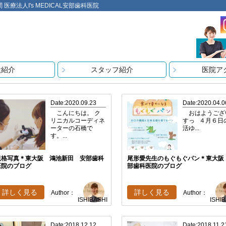
法人I's MEDICAL安部歯科医院
設紹介
スタッフ紹介
医院ア
Date:2020.09.23
Date:2020.04.0
こんにちは。 ク
おはようござ
リニカルコーディネ
すっ ４月６日
ーターの石橋で
活ゆ...
す。...
規格写真＊東大阪 鴻池新田 安部歯科
尾形愛先生のもぐもぐパン＊東大阪
医院のブログ
部歯科医院のブログ
詳しく見る
詳しく見る
Author：
Author：
ISHIBASHI
ISHI
Date:2018.12.12
Date:2018.11.2