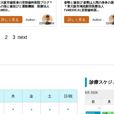
東大阪市歯医者の安部歯科医院ブログ＊
姿勢と歯並び 姿勢は人間の身体の器
足の指と歯並びと運動機能 医療法人
＊東大阪市鴻池新田医療法人
’sMED...
I’sMEDICAL安部歯科医...
詳しく見る
詳しく見る
Author：
Author：
ISHIBASHI
ISHI
2
3
next
診療スケジ
8月 2026
木
金
土
日/祝
日
月
26
×
●
●
×
日
月
休診日
診療・口