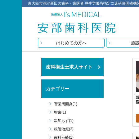
東大阪市鴻池新田の歯科・歯医者 厚生労働省指定臨床研修医療機関 医療
はじめての方へ
施
歯科衛生士求人サイト
カテゴリー
智歯周囲炎(1)
智歯(1)
親知らず(1)
根管治療(2)
歯科麻酔(1)