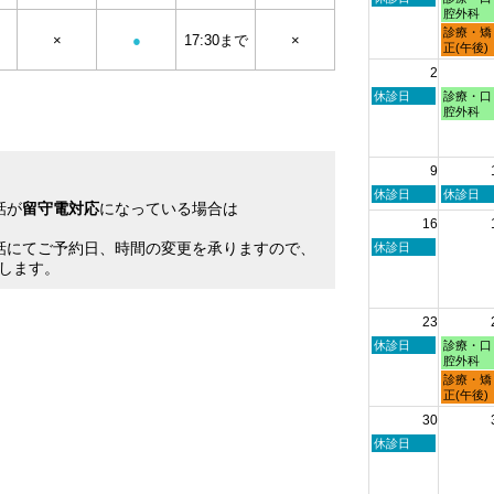
曜
曜
腔外科
日,
日,
月
診療・矯
×
●
17:30まで
×
7
7
曜
正(午後)
月
月
日,
2
26th
27th
7
2026
2026
月
日
月
休診日
診療・口
27th
曜
曜
腔外科
2026
日,
日,
8
8
月
月
9
2nd
3rd
2026
2026
日
月
休診日
休診日
話が
留守電対応
になっている場合は
曜
曜
16
日,
日,
。
8
8
話にてご予約日、時間の変更を承りますので、
日
休診日
月
月
曜
します。
9th
10th
日,
2026
2026
8
月
23
16th
2026
日
月
休診日
診療・口
曜
曜
腔外科
日,
日,
月
診療・矯
8
8
曜
正(午後)
月
月
日,
30
23rd
24th
8
2026
2026
月
日
休診日
24th
曜
2026
日,
8