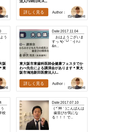
法人I’sMEDICA...
詳しく見る
Author：
BASHI
ISHIBASHI
0
Date:2017.11.04
おはよう
おはようございま
.
すっ ٩(◦´╰╯｀◦) ۶♫
&n...
大阪
東大阪市東歯科医師会健康フェスタでか
＊東
わべ先生による講演会があります＊東大
阪市鴻池新田医療法人I...
詳しく見る
Author：
BASHI
ISHIBASHI
4
Date:2017.07.10
よう
( *´艸｀)こんばんは
学校
歯並びが気にな
る！！！ で...