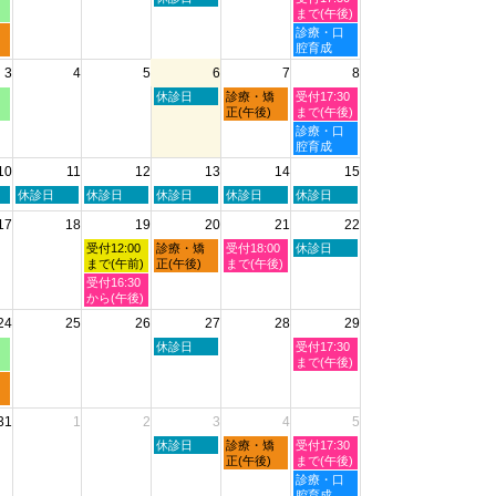
曜
曜
まで(午後)
日,
日,
土
診療・口
7
8
曜
腔育成
月
月
日,
3
4
5
6
7
8
30th
1st
8
2026
2026
月
木
金
土
休診日
診療・矯
受付17:30
1st
曜
曜
曜
正(午後)
まで(午後)
2026
日,
日,
日,
土
診療・口
8
8
8
曜
腔育成
月
月
月
日,
10
11
12
13
14
15
6th
7th
8th
8
2026
2026
2026
月
火
水
木
金
土
休診日
休診日
休診日
休診日
休診日
8th
曜
曜
曜
曜
曜
2026
17
18
19
20
21
22
日,
日,
日,
日,
日,
8
8
8
8
8
水
木
金
土
受付12:00
診療・矯
受付18:00
休診日
月
月
月
月
月
曜
曜
曜
曜
まで(午前)
正(午後)
まで(午後)
11th
12th
13th
14th
15th
日,
日,
日,
日,
水
受付16:30
2026
2026
2026
2026
2026
8
8
8
8
曜
から(午後)
月
月
月
月
日,
24
25
26
27
28
29
19th
20th
21st
22nd
8
2026
2026
2026
2026
月
木
土
休診日
受付17:30
19th
曜
曜
まで(午後)
2026
日,
日,
8
8
月
月
31
1
2
3
4
5
27th
29th
2026
2026
木
金
土
休診日
診療・矯
受付17:30
曜
曜
曜
正(午後)
まで(午後)
日,
日,
日,
土
診療・口
9
9
9
曜
腔育成