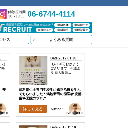
06-6744-4114
受付/診療時間
9:30〜18:30
クセス
よくある質問
6
Date:2019.01.18
いま
(人•ᴗ•♡)おはよう
の朝
ございます 今週よ
り 新大阪歯...
 安
歯科衛生士専門学校生に矯正治療を学ん
でもらいました＊鴻池新田の歯医者 安部
歯科医院のブログ
詳しく見る
Author：
BASHI
ISHIBASHI
1
Date:2018.11.19