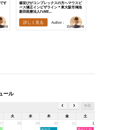
です
歯並びがコンプレックスの方へマウスピ
ース矯正インビザライン＊東大阪市鴻池
新田医療法人I’sME...
詳しく見る
Author：
BASHI
ISHIBASHI
ュール
今日
火
水
木
金
土
27
28
29
30
31
1
木
土
休診日
受付17:30