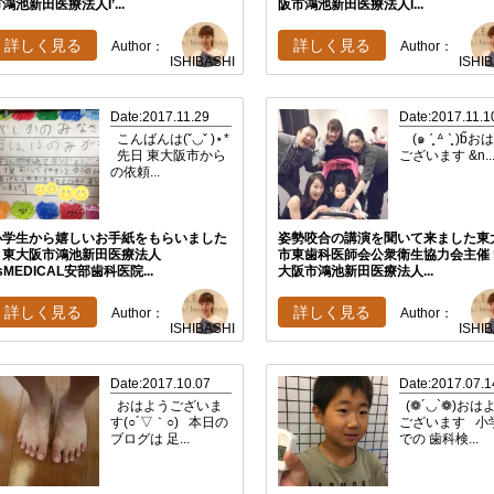
鴻池新田医療法人I’...
阪市鴻池新田医療法人I...
詳しく見る
詳しく見る
Author：
Author：
ISHIBASHI
ISHI
Date:2017.11.29
Date:2017.11.1
こんばんは(ˇ◡ˇ )⋆*
(๑ ˊ͈ ᐞ ˋ͈ )ƅ̋
先日 東大阪市から
ございます &n..
の依頼...
小学生から嬉しいお手紙をもらいました
姿勢咬合の講演を聞いて来ました東
＊東大阪市鴻池新田医療法人
市東歯科医師会公衆衛生協力会主催
’sMEDICAL安部歯科医院...
大阪市鴻池新田医療法人...
詳しく見る
詳しく見る
Author：
Author：
ISHIBASHI
ISHI
Date:2017.10.07
Date:2017.07.1
おはようございま
(❁´◡`❁)おは
す(○´▽｀○) 本日の
ございます 小
ブログは 足...
での 歯科検...