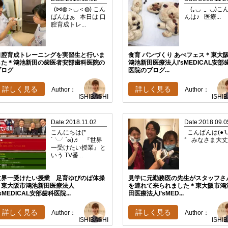
(⋈◍＞◡＜◍) こん
(｡◡ ‿ ◡)こ
ばんはぁ 本日は 口
んは♪ 医療...
腔育成トレ...
口腔育成トレーニングを実習生と行いま
食育 パンづくり あべフェス＊東大
した＊鴻池新田の歯医者安部歯科医院の
鴻池新田医療法人I’sMEDICAL安部
ブログ
医院のブログ...
詳しく見る
詳しく見る
Author：
Author：
ISHIBASHI
ISHI
Date:2018.11.02
Date:2018.09.0
こんにちは(*
こんばんは(●’U
´╰╯`๓)♬ 『世界
° みなさま大丈.
一受けたい授業』と
いう TV番...
世界一受けたい授業 足育ゆびのば体操
見学に元勤務医の先生がスタッフさ
＊東大阪市鴻池新田医療法人
を連れて来られました＊東大阪市鴻
’sMEDICAL安部歯科医院...
田医療法人I’sMED...
詳しく見る
詳しく見る
Author：
Author：
ISHIBASHI
ISHI