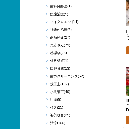
歯科麻酔医(1)
虫歯治療(5)
マイクロエンド(1)
神経の治療(2)
商品紹介(27)
患者さん(79)
感謝祭(23)
外科処置(1)
口腔育成(13)
歯のクリーニング(52)
技工士(107)
小児矯正(49)
咀嚼(8)
検診(25)
I
姿勢咬合(35)
治療(100)