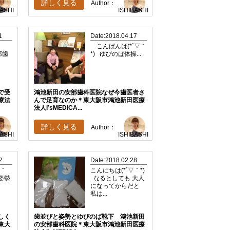
詳しく見る
Author：
BASHI
ISHIBASHI
1
Date:2018.04.17
こんばんは(*´▽｀
安部歯
*) ゆびのば体操...
で受
鴻池新田の安部歯科医院なぜ今歯医者さ
療法
んで足育なのか＊東大阪市鴻池新田医療
法人I’sMEDICA...
詳しく見る
Author：
BASHI
ISHIBASHI
2
Date:2018.02.28
∀｀
こんにちは(*´▽｀*)
は姿勢
なるとしても 大人
になってからだと
私は...
しく
歯並びと姿勢とゆびのば靴下 鴻池新田
東大
の安部歯科医院＊東大阪市鴻池新田医療