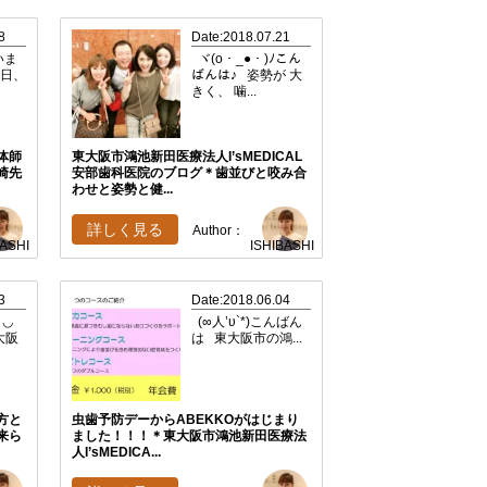
8
Date:2018.07.21
いま
ヾ(o・_●・)ﾉこん
先日、
ばんは♪ 姿勢が 大
きく、 噛...
体師
東大阪市鴻池新田医療法人I’sMEDICAL
崎先
安部歯科医院のブログ＊歯並びと咬み合
わせと姿勢と健...
詳しく見る
Author：
BASHI
ISHIBASHI
3
Date:2018.06.04
＞◡
(∞人’υ`*)こんばん
大阪
は 東大阪市の鴻...
方と
虫歯予防デーからABEKKOがはじまり
来ら
ました！！！＊東大阪市鴻池新田医療法
人I’sMEDICA...