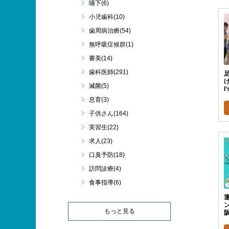
嚥下(6)
小児歯科(10)
歯周病治療(54)
無呼吸症候群(1)
審美(14)
歯科医師(291)
滅菌(5)
I
息育(3)
子供さん(164)
実習生(22)
求人(23)
口臭予防(18)
訪問診療(4)
食事指導(6)
もっと見る
阪