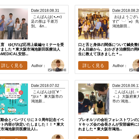
Date:2018.08.31
Date:2018.08.2
こんばんは( •ᴗ•○)
おはようござ
足の形は 千差万
す(*´╰╯`๓) 
別。 &n...
鴻池新田...
足育 ゆびのば応用上級編セミナーを受
口と舌と身体の関係について鍼灸整
けました＊東大阪市鴻池新田医療法人
さん目線から、おかざき治療院の岡
’sMEDICAL安部...
生に教えて頂きました＊...
詳しく見る
詳しく見る
Author：
Author：
ISHIBASHI
ISHI
Date:2018.07.02
Date:2018.06.1
こんばんは(((´∀｀
こんばんは(..
*))/♬* 東大阪市の
＜..) 大阪府東
鴻池新...
市の 鴻池...
運動会とパンづくりに３０周年記念イベ
プレオルソの会社フォレストワンの
ント内容が決定いたしました！！＊東大
Ｖキッズ会の会長さんが安部歯科に
市鴻池新田医療法人I...
れました＊東大阪市鴻池...